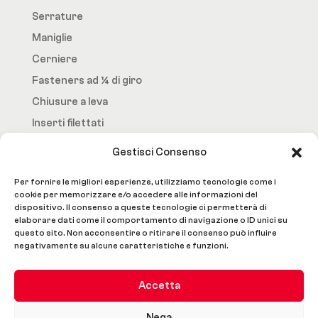
Serrature
Maniglie
Cerniere
Fasteners ad ¼ di giro
Chiusure a leva
Inserti filettati
Gestisci Consenso
Fast.Loc
Per fornire le migliori esperienze, utilizziamo tecnologie come i
Home Page
cookie per memorizzare e/o accedere alle informazioni del
dispositivo. Il consenso a queste tecnologie ci permetterà di
Azienda
elaborare dati come il comportamento di navigazione o ID unici su
questo sito. Non acconsentire o ritirare il consenso può influire
Prodotti
negativamente su alcune caratteristiche e funzioni.
Lavorazioni e Servizi
Contatti
Accetta
Social
Nega