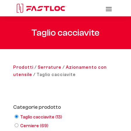
Taglio cacciavite
Prodotti
/
Serrature
/
Azionamento con
utensile
/ Taglio cacciavite
Categorie prodotto
Taglio cacciavite
(13)
Cerniere
(69)