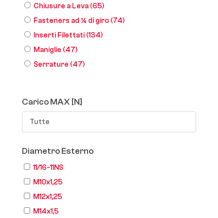
Chiusure a Leva
(65)
Fasteners ad ¼ di giro
(74)
Inserti Filettati
(134)
Maniglie
(47)
Serrature
(47)
Carico MAX [N]
Tutte
Diametro Esterno
11/16-11NS
M10x1,25
M12x1,25
M14x1,5