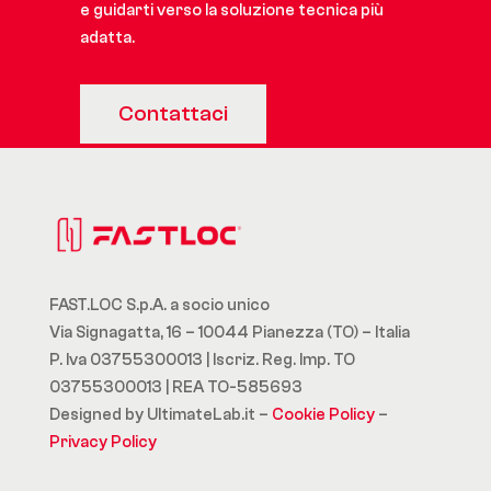
e guidarti verso la soluzione tecnica più
adatta.
Contattaci
FAST.LOC S.p.A. a socio unico
Via Signagatta, 16 – 10044 Pianezza (TO) – Italia
P. Iva 03755300013 | Iscriz. Reg. Imp. TO
03755300013 | REA TO-585693
Designed by UltimateLab.it –
Cookie Policy
–
Privacy Policy