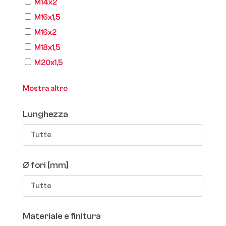
M14x2
M16x1,5
M16x2
M18x1,5
M20x1,5
Mostra altro
Lunghezza
Tutte
Ø fori [mm]
Tutte
Materiale e finitura