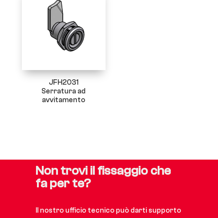
JFH2031
Serratura ad
avvitamento
Non trovi il fissaggio che
fa per te?
Il nostro ufficio tecnico può darti supporto