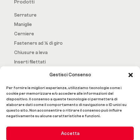
Prodotti
Serrature
Maniglie
Cerniere
Fasteners ad ¼ di giro
Chiusure a leva
Inserti filettati
Gestisci Consenso
Fast.Loc
Per fornire le migliori esperienze, utilizziamo tecnologie come i
Home Page
cookie per memorizzare e/o accedere alle informazioni del
dispositivo. Il consenso a queste tecnologie ci permetterà di
Azienda
elaborare dati come il comportamento di navigazione o ID unici su
Prodotti
questo sito. Non acconsentire o ritirare il consenso può influire
negativamente su alcune caratteristiche e funzioni.
Lavorazioni e Servizi
Contatti
Accetta