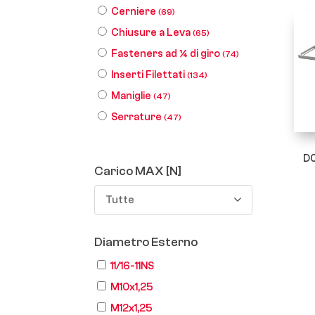
Cerniere
(69)
Chiusure a Leva
(65)
Fasteners ad ¼ di giro
(74)
Inserti Filettati
(134)
Maniglie
(47)
Serrature
(47)
D0
Carico MAX [N]
Tutte
Diametro Esterno
11/16-11NS
M10x1,25
M12x1,25