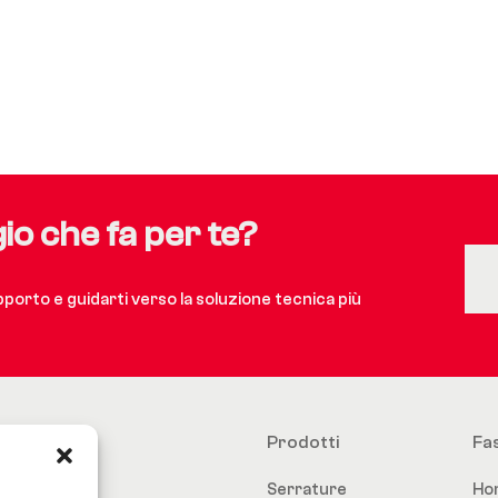
gio che fa per te?
upporto e guidarti verso la soluzione tecnica più
Prodotti
Fa
Serrature
Ho