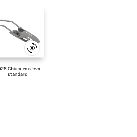
View
3D
product
viewer
28 Chiusura a leva
standard