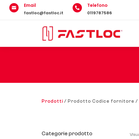
Email
Telefono


fastloc@fastloc.it
0119787586
Prodotti
/ Prodotto Codice fornitore /
Categorie prodotto
Visu