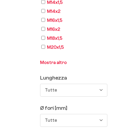
M14x1,5
M14x2
M16x1,5
M16x2
M18x1,5
M20x1,5
Mostra altro
Lunghezza
Tutte
Ø fori [mm]
Tutte