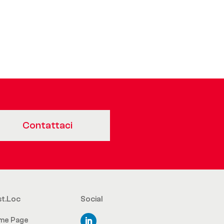
Contattaci
st.Loc
Social
me Page