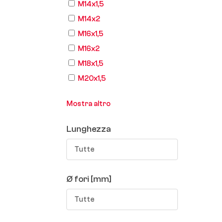
M14x1,5
M14x2
M16x1,5
M16x2
M18x1,5
M20x1,5
Mostra altro
Lunghezza
Tutte
Ø fori [mm]
Tutte