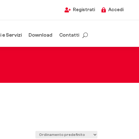
Registrati
Accedi


 e Servizi
Download
Contatti