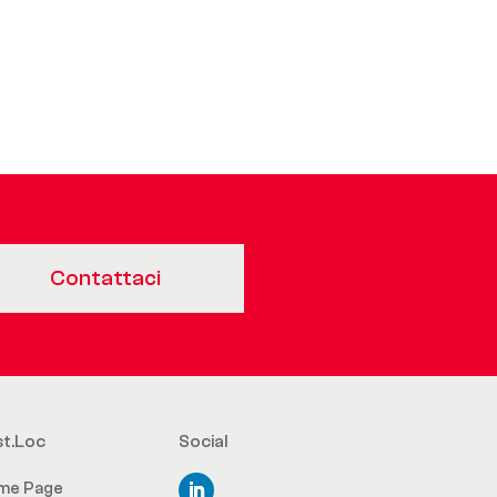
Contattaci
st.Loc
Social
me Page