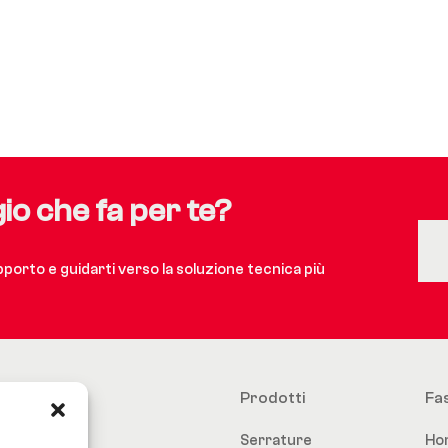
gio che fa per te?
upporto e guidarti verso la soluzione tecnica più
Prodotti
Fa
Serrature
Ho