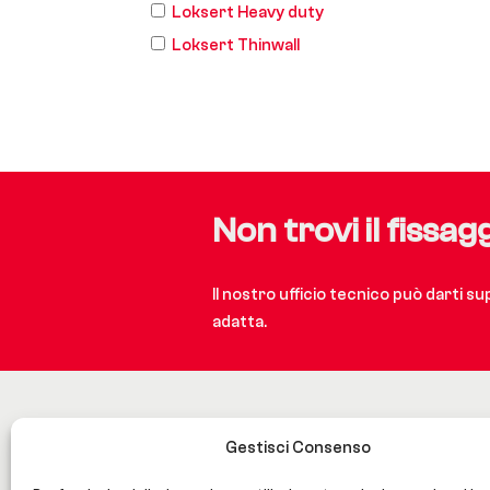
Loksert Heavy duty
Loksert Thinwall
Non trovi il fissag
Il nostro ufficio tecnico può darti s
adatta.
Gestisci Consenso