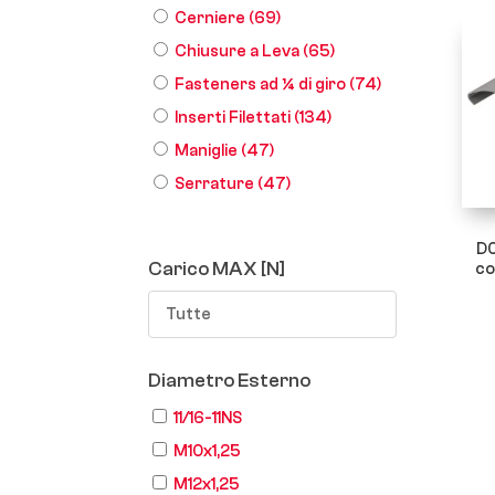
Cerniere
(69)
Chiusure a Leva
(65)
Fasteners ad ¼ di giro
(74)
Inserti Filettati
(134)
Maniglie
(47)
Serrature
(47)
D0
Carico MAX [N]
co
Tutte
Diametro Esterno
11/16-11NS
M10x1,25
M12x1,25