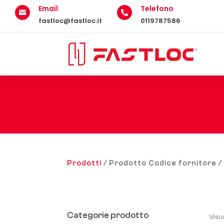
Email
Telefono


fastloc@fastloc.it
0119787586
Prodotti
/ Prodotto Codice fornitore 
Categorie prodotto
Visu