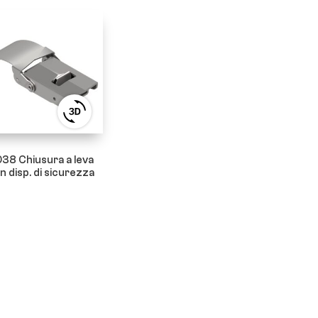
View
3D
product
viewer
38 Chiusura a leva
n disp. di sicurezza