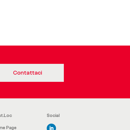
Contattaci
st.Loc
Social
me Page