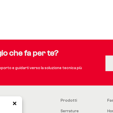
gio che fa per te?
upporto e guidarti verso la soluzione tecnica più
Prodotti
Fa
Serrature
Ho