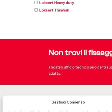
Loksert Heavy duty
Loksert Thinwall
Non trovi il fissag
Il nostro ufficio tecnico può darti s
adatta.
Gestisci Consenso