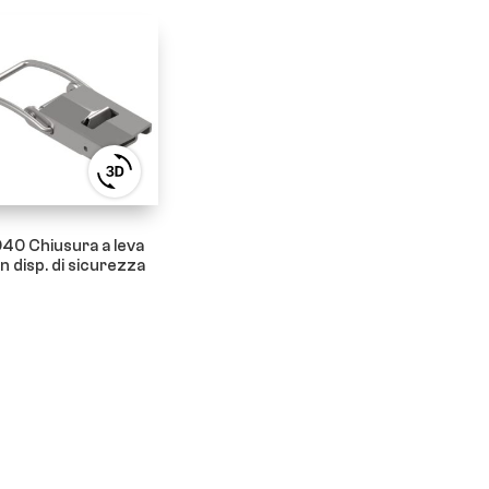
View
3D
product
viewer
40 Chiusura a leva
n disp. di sicurezza