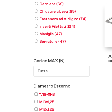
Cerniere
(69)
Chiusure a Leva
(65)
Fasteners ad ¼ di giro
(74)
Inserti Filettati
(134)
Maniglie
(47)
Serrature
(47)
D0
Carico MAX [N]
co
Tutte
Diametro Esterno
11/16-11NS
M10x1,25
M12x1,25