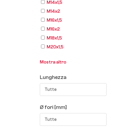
M14x1,5
M14x2
M16x1,5
M16x2
M18x1,5
M20x1,5
Mostra altro
Lunghezza
Tutte
Ø fori [mm]
Tutte