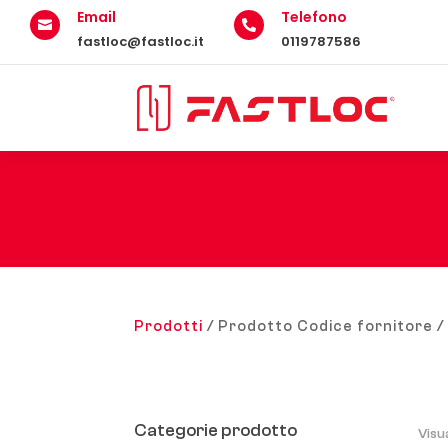
Email
Telefono


fastloc@fastloc.it
0119787586
Prodotti
/ Prodotto Codice fornitore 
Categorie prodotto
Visu