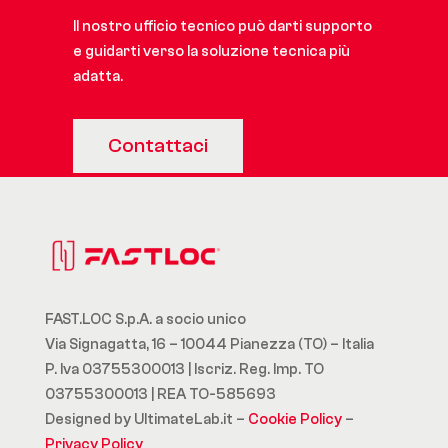
Il nostro ufficio tecnico può darti supporto
e guidarti verso la soluzione tecnica più
adatta.
Contattaci
FAST.LOC S.p.A. a socio unico
Via Signagatta, 16 – 10044 Pianezza (TO) – Italia
P. Iva 03755300013 | Iscriz. Reg. Imp. TO
03755300013 | REA TO-585693
Designed by UltimateLab.it –
Cookie Policy
–
Privacy Policy