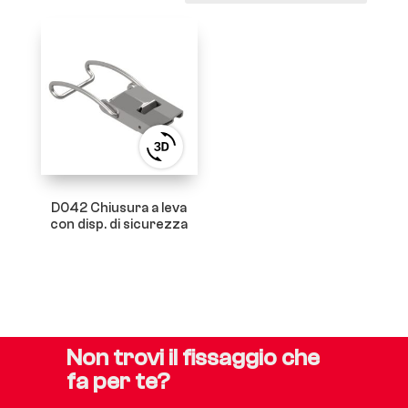
View
3D
product
viewer
D042 Chiusura a leva
con disp. di sicurezza
Non trovi il fissaggio che
fa per te?