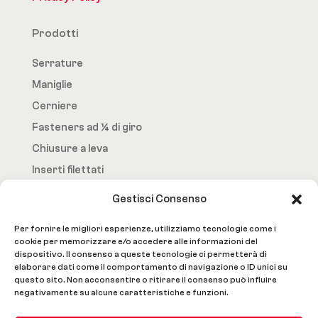
Prodotti
Serrature
Maniglie
Cerniere
Fasteners ad ¼ di giro
Chiusure a leva
Inserti filettati
Gestisci Consenso
Fast.Loc
Per fornire le migliori esperienze, utilizziamo tecnologie come i
Home Page
cookie per memorizzare e/o accedere alle informazioni del
dispositivo. Il consenso a queste tecnologie ci permetterà di
Azienda
elaborare dati come il comportamento di navigazione o ID unici su
questo sito. Non acconsentire o ritirare il consenso può influire
Prodotti
negativamente su alcune caratteristiche e funzioni.
Lavorazioni e Servizi