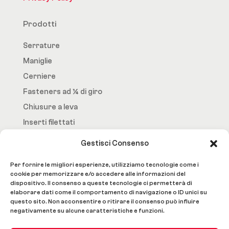
Prodotti
Serrature
Maniglie
Cerniere
Fasteners ad ¼ di giro
Chiusure a leva
Inserti filettati
Gestisci Consenso
Fast.Loc
Per fornire le migliori esperienze, utilizziamo tecnologie come i
Home Page
cookie per memorizzare e/o accedere alle informazioni del
dispositivo. Il consenso a queste tecnologie ci permetterà di
Azienda
elaborare dati come il comportamento di navigazione o ID unici su
questo sito. Non acconsentire o ritirare il consenso può influire
Prodotti
negativamente su alcune caratteristiche e funzioni.
Lavorazioni e Servizi