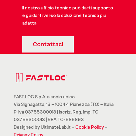
Il nostro ufficio tecnico può darti supporto
e guidarti verso la soluzione tecnica più
adatta.
Contattaci
FAST.LOC S.p.A. a socio unico
Via Signagatta, 16 – 10044 Pianezza (TO) – Italia
P. Iva 03755300013 | Iscriz. Reg. Imp. TO
03755300013 | REA TO-585693
Designed by UltimateLab.it –
Cookie Policy
–
Privacy Policy