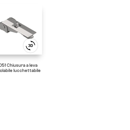
View
3D
product
viewer
051 Chiusura a leva
olabile lucchettabile