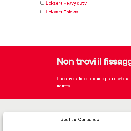
Loksert Heavy duty
Loksert Thinwall
Non trovi il fissag
Il nostro ufficio tecnico può darti s
adatta.
Gestisci Consenso