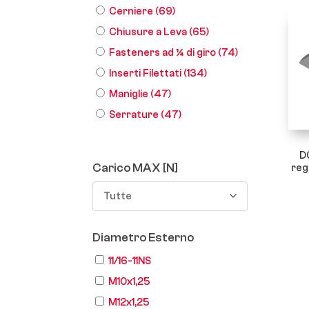
Cerniere
(69)
Chiusure a Leva
(65)
Fasteners ad ¼ di giro
(74)
Inserti Filettati
(134)
Maniglie
(47)
Serrature
(47)
D
Carico MAX [N]
reg
Tutte
Diametro Esterno
11/16-11NS
M10x1,25
M12x1,25