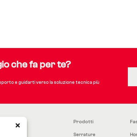
gio che fa per te?
upporto e guidarti verso la soluzione tecnica più
Prodotti
Fa
Serrature
Ho