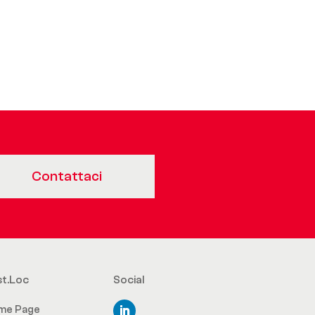
Contattaci
st.Loc
Social
me Page