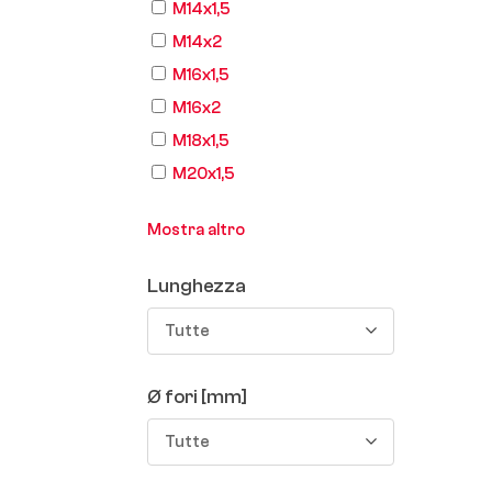
M14x1,5
M14x2
M16x1,5
M16x2
M18x1,5
M20x1,5
Mostra altro
Lunghezza
Tutte
Ø fori [mm]
Tutte