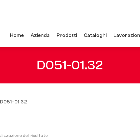
Home
Azienda
Prodotti
Cataloghi
Lavorazioni
D051-01.32
 D051-01.32
alizzazione del risultato