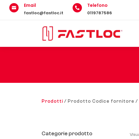
Email
Telefono


fastloc@fastloc.it
0119787586
Prodotti
/ Prodotto Codice fornitore /
Categorie prodotto
Visu