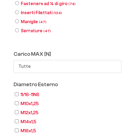
Fasteners ad ¼ di giro
(74)
Inserti Filettati
(134)
Maniglie
(47)
Serrature
(47)
Carico MAX [N]
Tutte
Diametro Esterno
11/16-11NS
M10x1,25
M12x1,25
M14x1,5
M16x1,5