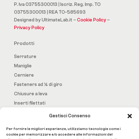
P. Iva 03755300013 | Iscriz. Reg. Imp. TO
03755300013 | REA TO-585693
Designed by UltimateLab.it –
Cookie Policy
–
Privacy Policy
Prodotti
Serrature
Maniglie
Cerniere
Fasteners ad ¼ di giro
Chiusure a leva
Inserti filettati
Gestisci Consenso
Fast.Loc
Per fornire le migliori esperienze, utilizziamo tecnologie come i
Home Page
cookie per memorizzare e/o accedere alle informazioni del