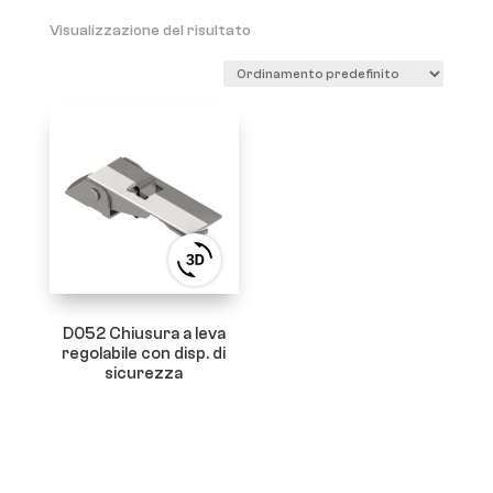
Visualizzazione del risultato
View
3D
product
viewer
D052 Chiusura a leva
regolabile con disp. di
sicurezza