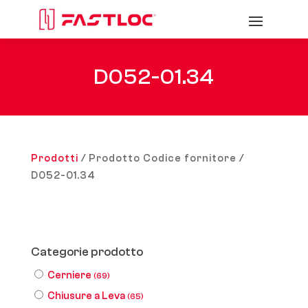
D052-01.34
Prodotti
/ Prodotto Codice fornitore /
D052-01.34
Categorie prodotto
Cerniere
(69)
Chiusure a Leva
(65)