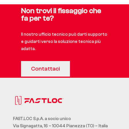
Non trovi il fissaggio che
fa per te?
Il nostro ufficio tecnico può darti supporto
e guidarti verso la soluzione tecnica più
adatta.
Contattaci
FAST.LOC S.p.A. a socio unico
Via Signagatta, 16 – 10044 Pianezza (TO) – Italia