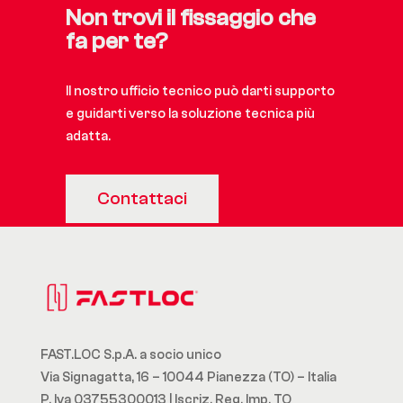
Non trovi il fissaggio che
fa per te?
Il nostro ufficio tecnico può darti supporto
e guidarti verso la soluzione tecnica più
adatta.
Contattaci
FAST.LOC S.p.A. a socio unico
Via Signagatta, 16 – 10044 Pianezza (TO) – Italia
P. Iva 03755300013 | Iscriz. Reg. Imp. TO