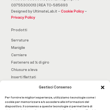
03755300013 | REA TO-585693
Designed by UltimateLab.it –
Cookie Policy
–
Privacy Policy
Prodotti
Serrature
Maniglie
Cerniere
Fasteners ad ¼ di giro
Chiusure a leva
Inserti filettati
Gestisci Consenso
Fast.Loc
Per fornire le migliori esperienze, utilizziamo tecnologie come i
Home Page
cookie per memorizzare e/o accedere alle informazioni del
dispositivo. Il consenso a queste tecnologie ci permetterà di
Azienda