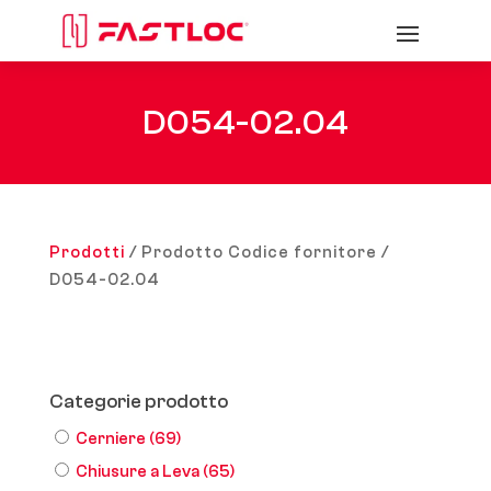
D054-02.04
Prodotti
/ Prodotto Codice fornitore /
D054-02.04
Categorie prodotto
Cerniere
(69)
Chiusure a Leva
(65)