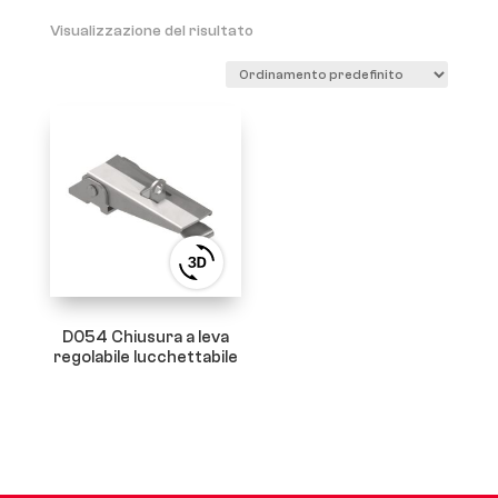
Visualizzazione del risultato
View
3D
product
viewer
D054 Chiusura a leva
regolabile lucchettabile