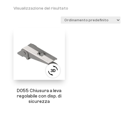
Visualizzazione del risultato
View
3D
product
viewer
D055 Chiusura a leva
regolabile con disp. di
sicurezza