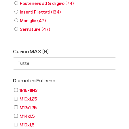
Fasteners ad ¼ di giro
(74)
Inserti Filettati
(134)
Maniglie
(47)
Serrature
(47)
Carico MAX [N]
Tutte
Diametro Esterno
11/16-11NS
M10x1,25
M12x1,25
M14x1,5
M16x1,5