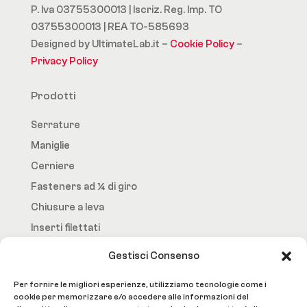
P. Iva 03755300013 | Iscriz. Reg. Imp. TO
03755300013 | REA TO-585693
Designed by UltimateLab.it –
Cookie Policy
–
Privacy Policy
Prodotti
Serrature
Maniglie
Cerniere
Fasteners ad ¼ di giro
Chiusure a leva
Inserti filettati
Gestisci Consenso
Fast.Loc
Per fornire le migliori esperienze, utilizziamo tecnologie come i
Home Page
cookie per memorizzare e/o accedere alle informazioni del