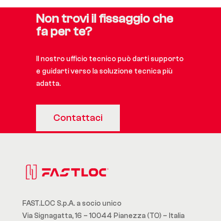
Non trovi il fissaggio che
fa per te?
Il nostro ufficio tecnico può darti supporto
e guidarti verso la soluzione tecnica più
adatta.
Contattaci
FAST.LOC S.p.A. a socio unico
Via Signagatta, 16 – 10044 Pianezza (TO) – Italia