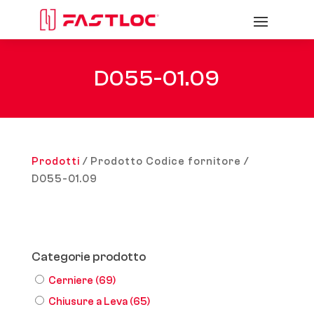
D055-01.09
Prodotti
/ Prodotto Codice fornitore /
D055-01.09
Categorie prodotto
Cerniere
(69)
Chiusure a Leva
(65)