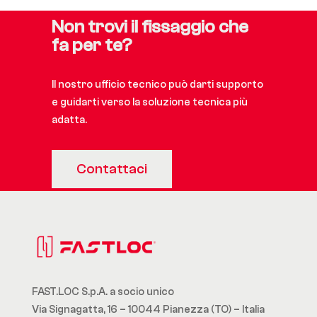
Non trovi il fissaggio che
fa per te?
Il nostro ufficio tecnico può darti supporto
e guidarti verso la soluzione tecnica più
adatta.
Contattaci
FAST.LOC S.p.A. a socio unico
Via Signagatta, 16 – 10044 Pianezza (TO) – Italia