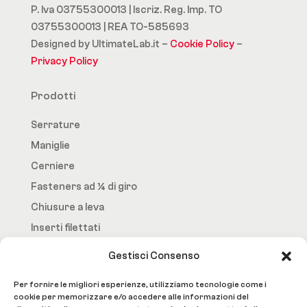
P. Iva 03755300013 | Iscriz. Reg. Imp. TO
03755300013 | REA TO-585693
Designed by UltimateLab.it –
Cookie Policy
–
Privacy Policy
Prodotti
Serrature
Maniglie
Cerniere
Fasteners ad ¼ di giro
Chiusure a leva
Inserti filettati
Gestisci Consenso
Fast.Loc
Per fornire le migliori esperienze, utilizziamo tecnologie come i
Home Page
cookie per memorizzare e/o accedere alle informazioni del