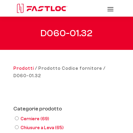
D060-01.32
Prodotti
/ Prodotto Codice fornitore /
D060-01.32
Categorie prodotto
Cerniere
(69)
Chiusure a Leva
(65)