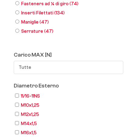
Fasteners ad ¼ di giro
(74)
Inserti Filettati
(134)
Maniglie
(47)
Serrature
(47)
Carico MAX [N]
Tutte
Diametro Esterno
11/16-11NS
M10x1,25
M12x1,25
M14x1,5
M16x1,5