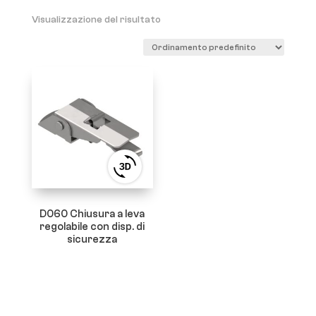
Visualizzazione del risultato
View
3D
product
viewer
D060 Chiusura a leva
regolabile con disp. di
sicurezza