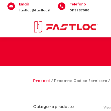
Email
Telefono


fastloc@fastloc.it
0119787586
Prodotti
/ Prodotto Codice fornitore 
Categorie prodotto
Visu