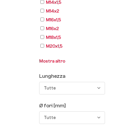
M14x1,5
M14x2
M16x1,5
M16x2
M18x1,5
M20x1,5
Mostra altro
Lunghezza
Tutte
Ø fori [mm]
Tutte