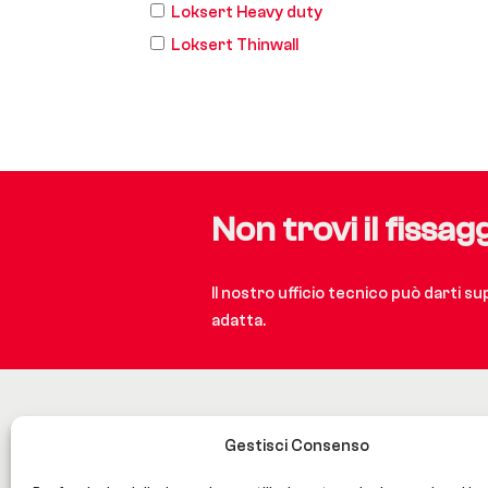
Loksert Heavy duty
Loksert Thinwall
Non trovi il fissag
Il nostro ufficio tecnico può darti s
adatta.
Gestisci Consenso