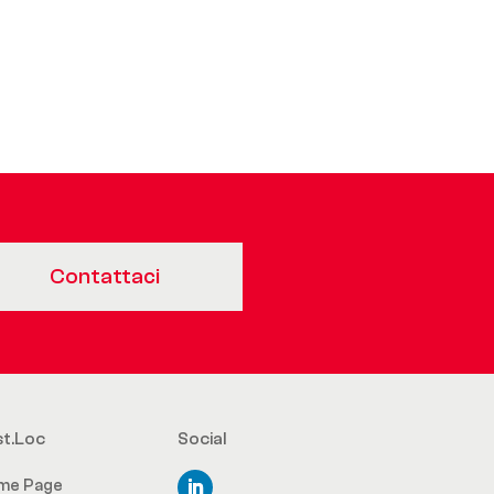
Contattaci
st.Loc
Social
me Page