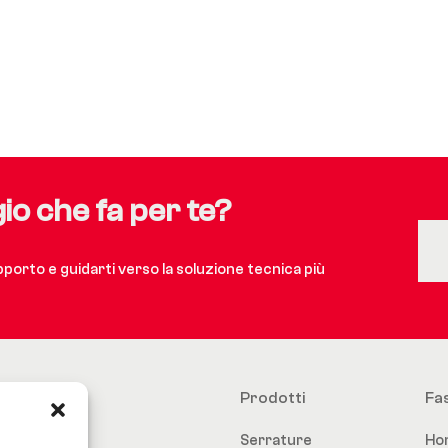
gio che fa per te?
upporto e guidarti verso la soluzione tecnica più
Prodotti
Fa
Serrature
Ho