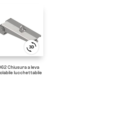
View
3D
product
viewer
62 Chiusura a leva
olabile lucchettabile