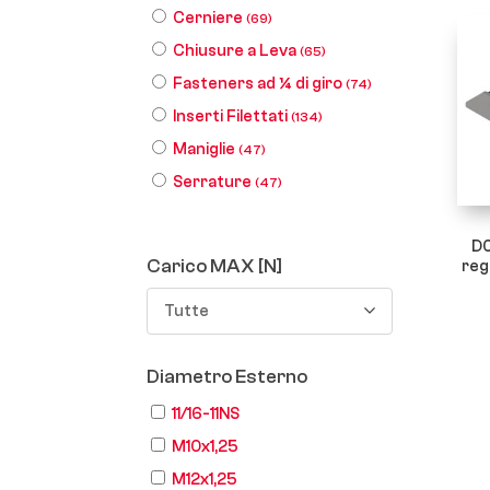
Cerniere
(69)
Chiusure a Leva
(65)
Fasteners ad ¼ di giro
(74)
Inserti Filettati
(134)
Maniglie
(47)
Serrature
(47)
D0
Carico MAX [N]
reg
Tutte
Diametro Esterno
11/16-11NS
M10x1,25
M12x1,25