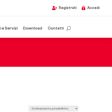
Registrati
Accedi


 e Servizi
Download
Contatti