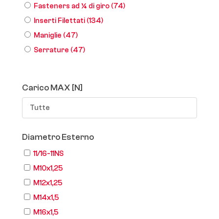
Fasteners ad ¼ di giro
(74)
Inserti Filettati
(134)
Maniglie
(47)
Serrature
(47)
Carico MAX [N]
Tutte
Diametro Esterno
11/16-11NS
M10x1,25
M12x1,25
M14x1,5
M16x1,5