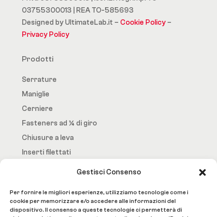
03755300013 | REA TO-585693
Designed by UltimateLab.it –
Cookie Policy
–
Privacy Policy
Prodotti
Serrature
Maniglie
Cerniere
Fasteners ad ¼ di giro
Chiusure a leva
Inserti filettati
Gestisci Consenso
Fast.Loc
Per fornire le migliori esperienze, utilizziamo tecnologie come i
Home Page
cookie per memorizzare e/o accedere alle informazioni del
dispositivo. Il consenso a queste tecnologie ci permetterà di
Azienda