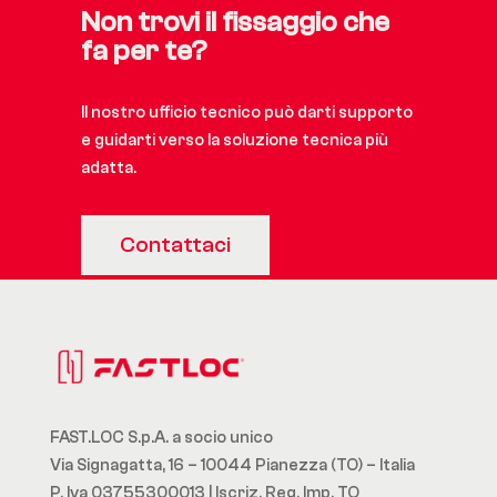
Non trovi il fissaggio che
fa per te?
Il nostro ufficio tecnico può darti supporto
e guidarti verso la soluzione tecnica più
adatta.
Contattaci
FAST.LOC S.p.A. a socio unico
Via Signagatta, 16 – 10044 Pianezza (TO) – Italia
P. Iva 03755300013 | Iscriz. Reg. Imp. TO