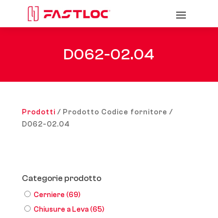
D062-02.04
Prodotti
/ Prodotto Codice fornitore /
D062-02.04
Categorie prodotto
Cerniere
(69)
Chiusure a Leva
(65)