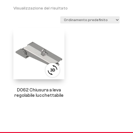
Visualizzazione del risultato
View
3D
product
viewer
D062 Chiusura a leva
regolabile lucchettabile