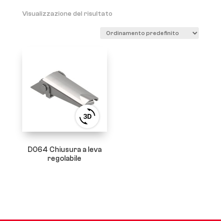
Visualizzazione del risultato
View
3D
product
viewer
D064 Chiusura a leva
regolabile