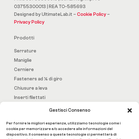
03755300013 | REA TO-585693
Designed by UltimateLab.it –
Cookie Policy
–
Privacy Policy
Prodotti
Serrature
Maniglie
Cerniere
Fasteners ad ¼ di giro
Chiusure a leva
Inserti filettati
Gestisci Consenso
Fast.Loc
Per fornire le migliori esperienze, utilizziamo tecnologie come i
Home Page
cookie per memorizzare e/o accedere alle informazioni del
dispositivo. Il consenso a queste tecnologie ci permetterà di
Azienda