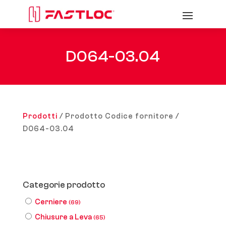
D064-03.04
Prodotti
/ Prodotto Codice fornitore /
D064-03.04
Categorie prodotto
Cerniere
(69)
Chiusure a Leva
(65)