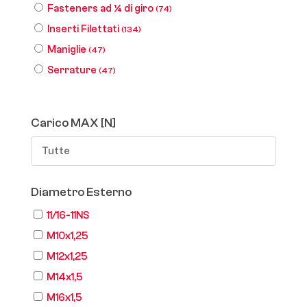
Fasteners ad ¼ di giro
(74)
Inserti Filettati
(134)
Maniglie
(47)
Serrature
(47)
Carico MAX [N]
Tutte
Diametro Esterno
11/16-11NS
M10x1,25
M12x1,25
M14x1,5
M16x1,5