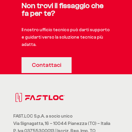
Non trovi il fissaggio che
fa per te?
Il nostro ufficio tecnico può darti supporto
e guidarti verso la soluzione tecnica più
adatta.
Contattaci
FAST.LOC S.p.A. a socio unico
Via Signagatta, 16 – 10044 Pianezza (TO) – Italia
P. Iva 03755300013 | Iscriz. Reg. Imp. TO