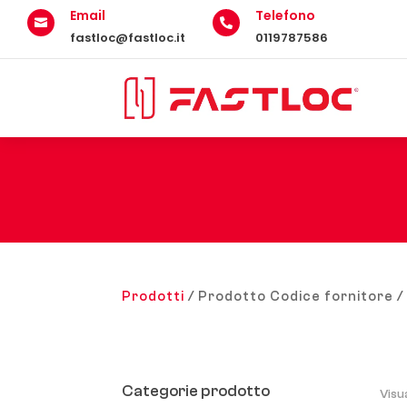
Email
Telefono


fastloc@fastloc.it
0119787586
Prodotti
/ Prodotto Codice fornitore 
Categorie prodotto
Visu