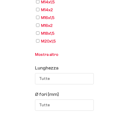
M14x1,5
M14x2
M16x1,5
M16x2
M18x1,5
M20x1,5
Mostra altro
Lunghezza
Tutte
Ø fori [mm]
Tutte