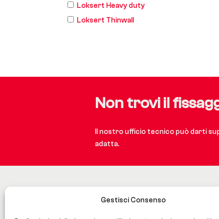
Loksert Heavy duty
Loksert Thinwall
Non trovi il fissag
Il nostro ufficio tecnico può darti s
adatta.
Gestisci Consenso