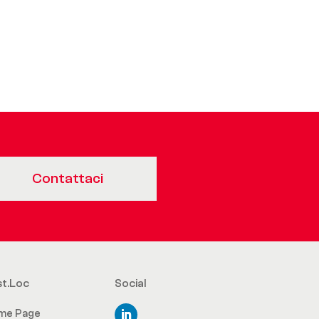
Contattaci
st.Loc
Social
me Page