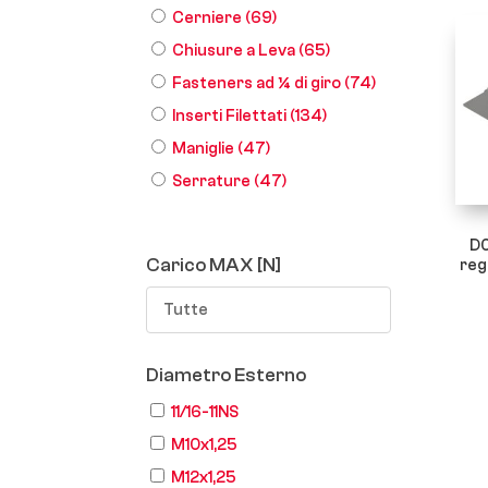
Cerniere
(69)
Chiusure a Leva
(65)
Fasteners ad ¼ di giro
(74)
Inserti Filettati
(134)
Maniglie
(47)
Serrature
(47)
D0
Carico MAX [N]
reg
Tutte
Diametro Esterno
11/16-11NS
M10x1,25
M12x1,25