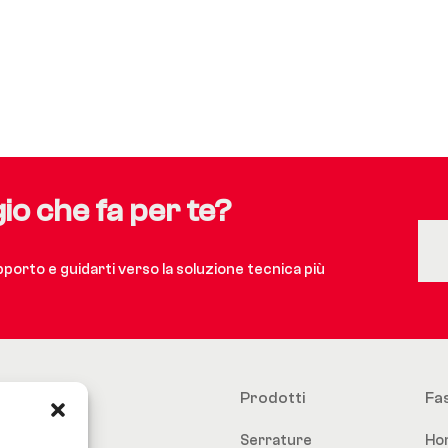
gio che fa per te?
upporto e guidarti verso la soluzione tecnica più
Prodotti
Fa
Serrature
Ho