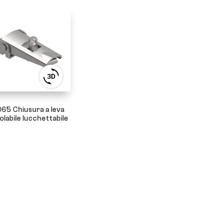
View
3D
product
viewer
65 Chiusura a leva
olabile lucchettabile