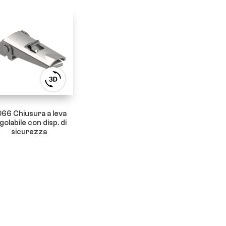
View
3D
product
viewer
66 Chiusura a leva
golabile con disp. di
sicurezza