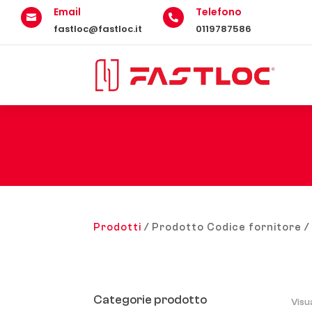
Email
Telefono


fastloc@fastloc.it
0119787586
Prodotti
/ Prodotto Codice fornitore 
Categorie prodotto
Visu