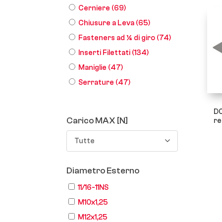
Cerniere
(69)
Chiusure a Leva
(65)
Fasteners ad ¼ di giro
(74)
Inserti Filettati
(134)
Maniglie
(47)
Serrature
(47)
D0
Carico MAX [N]
re
Tutte
Diametro Esterno
11/16-11NS
M10x1,25
M12x1,25