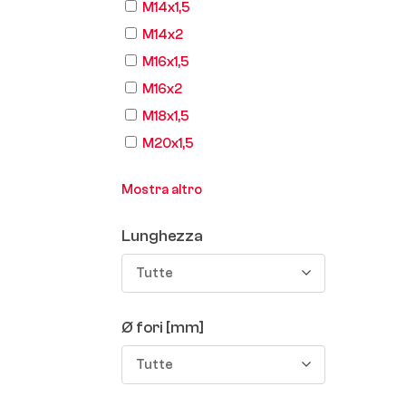
M14x1,5
M14x2
M16x1,5
M16x2
M18x1,5
M20x1,5
Mostra altro
Lunghezza
Tutte
Ø fori [mm]
Tutte