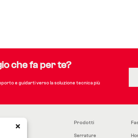
gio che fa per te?
upporto e guidarti verso la soluzione tecnica più
Prodotti
Fa
Serrature
Ho