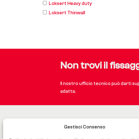
Loksert Heavy duty
Loksert Thinwall
Non trovi il fissag
Il nostro ufficio tecnico può darti s
adatta.
Gestisci Consenso