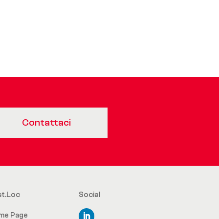
Contattaci
st.Loc
Social
me Page