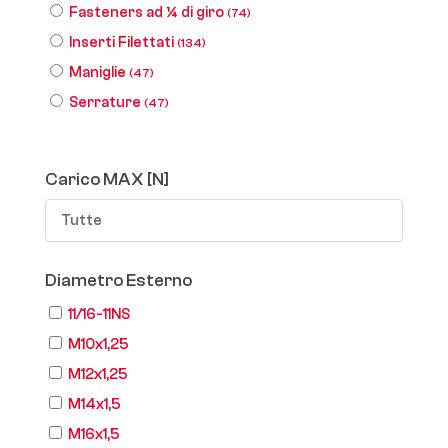
Fasteners ad ¼ di giro
(74)
Inserti Filettati
(134)
Maniglie
(47)
Serrature
(47)
Carico MAX [N]
Tutte
Diametro Esterno
11/16-11NS
M10x1,25
M12x1,25
M14x1,5
M16x1,5