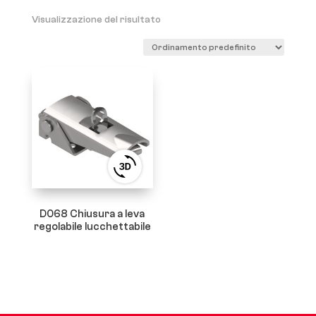
Visualizzazione del risultato
View
3D
product
viewer
D068 Chiusura a leva
regolabile lucchettabile