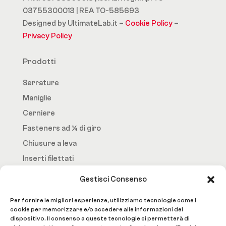
03755300013 | REA TO-585693
Designed by UltimateLab.it –
Cookie Policy
–
Privacy Policy
Prodotti
Serrature
Maniglie
Cerniere
Fasteners ad ¼ di giro
Chiusure a leva
Inserti filettati
Gestisci Consenso
Fast.Loc
Per fornire le migliori esperienze, utilizziamo tecnologie come i
Home Page
cookie per memorizzare e/o accedere alle informazioni del
dispositivo. Il consenso a queste tecnologie ci permetterà di
Azienda