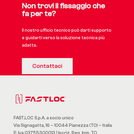
Non trovi il fissaggio che
fa per te?
Il nostro ufficio tecnico può darti supporto
e guidarti verso la soluzione tecnica più
adatta.
Contattaci
FAST.LOC S.p.A. a socio unico
Via Signagatta, 16 – 10044 Pianezza (TO) – Italia
P. Iva 03755300013 | Iscriz. Reg. Imp. TO