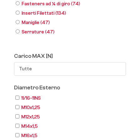
Fasteners ad ¼ di giro
(74)
Inserti Filettati
(134)
Maniglie
(47)
Serrature
(47)
Carico MAX [N]
Tutte
Diametro Esterno
11/16-11NS
M10x1,25
M12x1,25
M14x1,5
M16x1,5