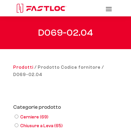
D069-02.04
Prodotti
/ Prodotto Codice fornitore /
D069-02.04
Categorie prodotto
Cerniere
(69)
Chiusure a Leva
(65)