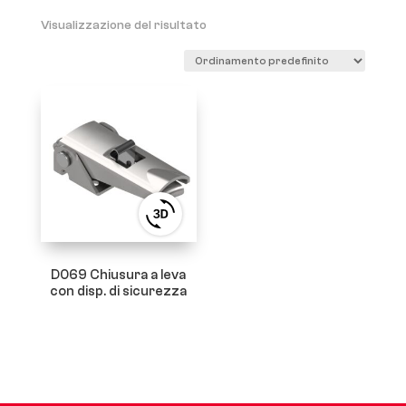
Visualizzazione del risultato
View
3D
product
viewer
D069 Chiusura a leva
con disp. di sicurezza