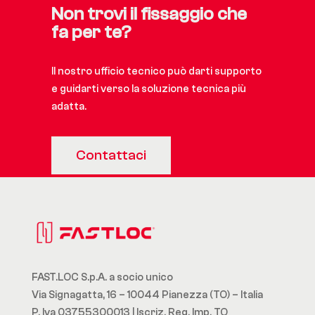
Non trovi il fissaggio che
fa per te?
Il nostro ufficio tecnico può darti supporto
e guidarti verso la soluzione tecnica più
adatta.
Contattaci
FAST.LOC S.p.A. a socio unico
Via Signagatta, 16 – 10044 Pianezza (TO) – Italia
P. Iva 03755300013 | Iscriz. Reg. Imp. TO