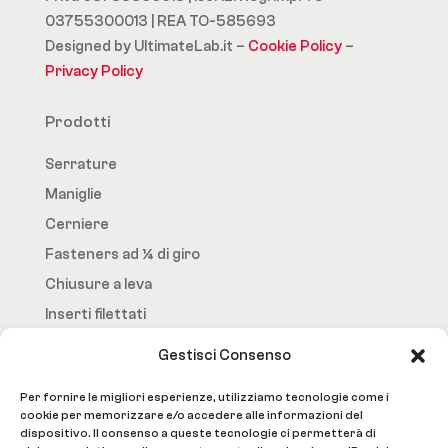
03755300013 | REA TO-585693
Designed by UltimateLab.it –
Cookie Policy
–
Privacy Policy
Prodotti
Serrature
Maniglie
Cerniere
Fasteners ad ¼ di giro
Chiusure a leva
Inserti filettati
Gestisci Consenso
Fast.Loc
Per fornire le migliori esperienze, utilizziamo tecnologie come i
Home Page
cookie per memorizzare e/o accedere alle informazioni del
dispositivo. Il consenso a queste tecnologie ci permetterà di
Azienda