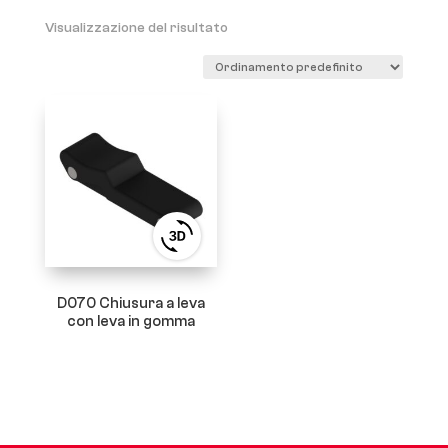
Visualizzazione del risultato
View
3D
product
viewer
D070 Chiusura a leva
con leva in gomma