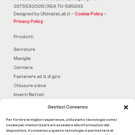
03755300013 | REA TO-585693
Designed by UltimateLab.it –
Cookie Policy
–
Privacy Policy
Prodotti
Serrature
Maniglie
Cerniere
Fasteners ad ¼ di giro
Chiusure a leva
Inserti filettati
Gestisci Consenso
Fast.Loc
Per fornire le migliori esperienze, utilizziamo tecnologie come i
Home Page
cookie per memorizzare e/o accedere alle informazioni del
dispositivo. Il consenso a queste tecnologie ci permetterà di
Azienda