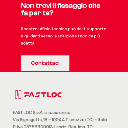
Non trovi il fissaggio che
fa per te?
Il nostro ufficio tecnico può darti supporto
e guidarti verso la soluzione tecnica più
adatta.
Contattaci
FAST.LOC S.p.A. a socio unico
Via Signagatta, 16 – 10044 Pianezza (TO) – Italia
P. Iva 03755300013 | Iscriz. Reg. Imp. TO