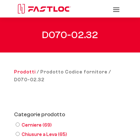
D070-02.32
Prodotti
/ Prodotto Codice fornitore /
D070-02.32
Categorie prodotto
Cerniere
(69)
Chiusure a Leva
(65)