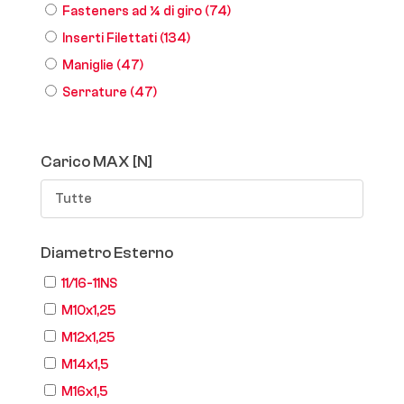
Fasteners ad ¼ di giro
(74)
Inserti Filettati
(134)
Maniglie
(47)
Serrature
(47)
Carico MAX [N]
Tutte
Diametro Esterno
11/16-11NS
M10x1,25
M12x1,25
M14x1,5
M16x1,5