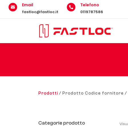
Email
Telefono


fastloc@fastloc.it
0119787586
Prodotti
/ Prodotto Codice fornitore /
Categorie prodotto
Visu