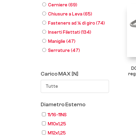
Cerniere
(69)
Chiusure a Leva
(65)
Fasteners ad ¼ di giro
(74)
Inserti Filettati
(134)
Maniglie
(47)
Serrature
(47)
D0
Carico MAX [N]
reg
Tutte
Diametro Esterno
11/16-11NS
M10x1,25
M12x1,25