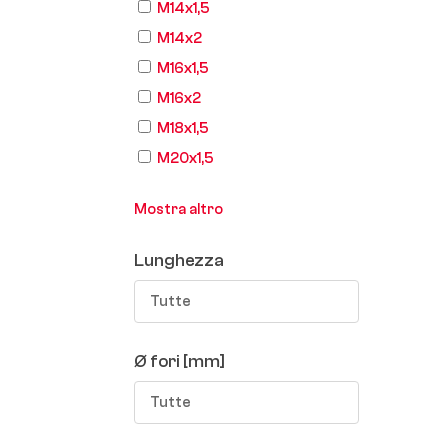
M14x1,5
M14x2
M16x1,5
M16x2
M18x1,5
M20x1,5
Mostra altro
Lunghezza
Tutte
Ø fori [mm]
Tutte