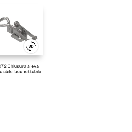
View
3D
product
viewer
72 Chiusura a leva
olabile lucchettabile