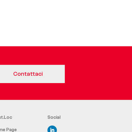
Contattaci
st.Loc
Social
me Page