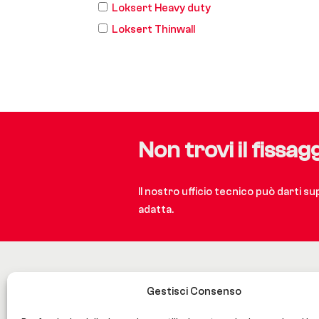
Loksert Heavy duty
Loksert Thinwall
Non trovi il fissag
Il nostro ufficio tecnico può darti s
adatta.
Gestisci Consenso