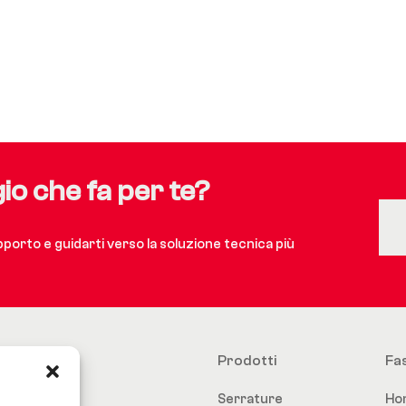
gio che fa per te?
upporto e guidarti verso la soluzione tecnica più
Prodotti
Fa
Serrature
Ho