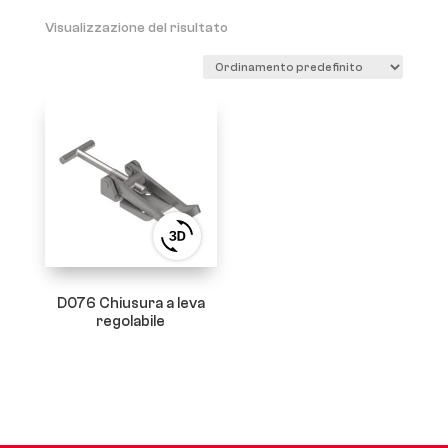
Visualizzazione del risultato
View
3D
product
viewer
D076 Chiusura a leva
regolabile