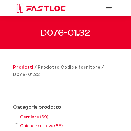
D076-01.32
Prodotti
/ Prodotto Codice fornitore /
D076-01.32
Categorie prodotto
Cerniere
(69)
Chiusure a Leva
(65)