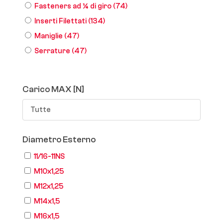
Fasteners ad ¼ di giro
(74)
Inserti Filettati
(134)
Maniglie
(47)
Serrature
(47)
Carico MAX [N]
Tutte
Diametro Esterno
11/16-11NS
M10x1,25
M12x1,25
M14x1,5
M16x1,5