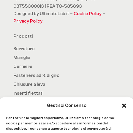
03755300013 | REA TO-585693
Designed by UltimateLab.it –
Cookie Policy
–
Privacy Policy
Prodotti
Serrature
Maniglie
Cerniere
Fasteners ad ¼ di giro
Chiusure a leva
Inserti filettati
Gestisci Consenso
Fast.Loc
Per fornire le migliori esperienze, utilizziamo tecnologie come i
Home Page
cookie per memorizzare e/o accedere alle informazioni del
dispositivo. Il consenso a queste tecnologie ci permetterà di
Azienda