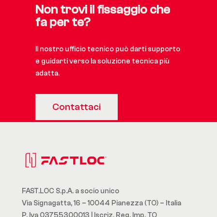
Non trovi il fissaggio che
fa per te?
Il nostro ufficio tecnico può darti supporto
e guidarti verso la soluzione tecnica più
adatta.
Contattaci
FAST.LOC S.p.A. a socio unico
Via Signagatta, 16 – 10044 Pianezza (TO) – Italia
P. Iva 03755300013 | Iscriz. Reg. Imp. TO