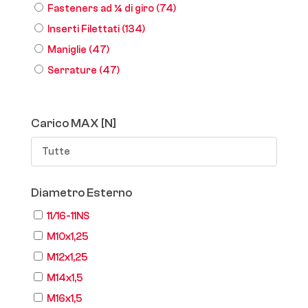
Fasteners ad ¼ di giro
(74)
Inserti Filettati
(134)
Maniglie
(47)
Serrature
(47)
Carico MAX [N]
Tutte
Diametro Esterno
11/16-11NS
M10x1,25
M12x1,25
M14x1,5
M16x1,5