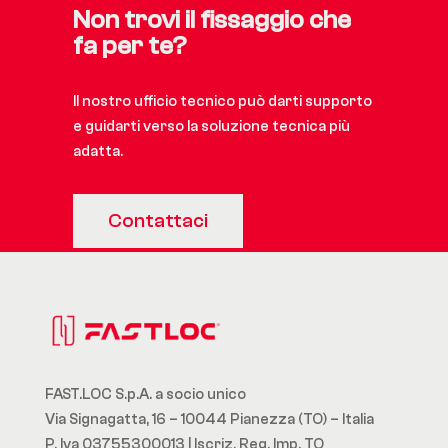
Non trovi il fissaggio che
fa per te?
Il nostro ufficio tecnico può darti supporto
e guidarti verso la soluzione tecnica più
adatta.
Contattaci
FAST.LOC S.p.A. a socio unico
Via Signagatta, 16 – 10044 Pianezza (TO) – Italia
P. Iva 03755300013 | Iscriz. Reg. Imp. TO