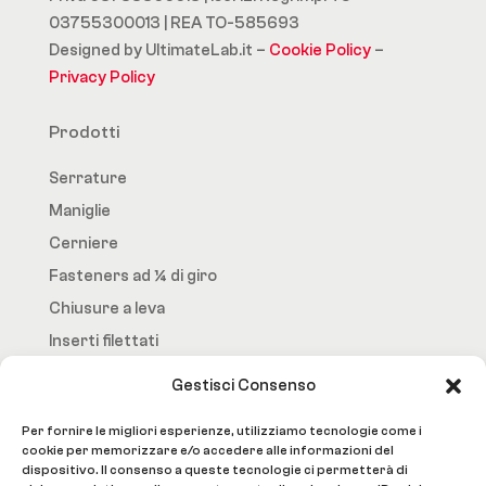
03755300013 | REA TO-585693
Designed by UltimateLab.it –
Cookie Policy
–
Privacy Policy
Prodotti
Serrature
Maniglie
Cerniere
Fasteners ad ¼ di giro
Chiusure a leva
Inserti filettati
Gestisci Consenso
Fast.Loc
Per fornire le migliori esperienze, utilizziamo tecnologie come i
Home Page
cookie per memorizzare e/o accedere alle informazioni del
dispositivo. Il consenso a queste tecnologie ci permetterà di
Azienda