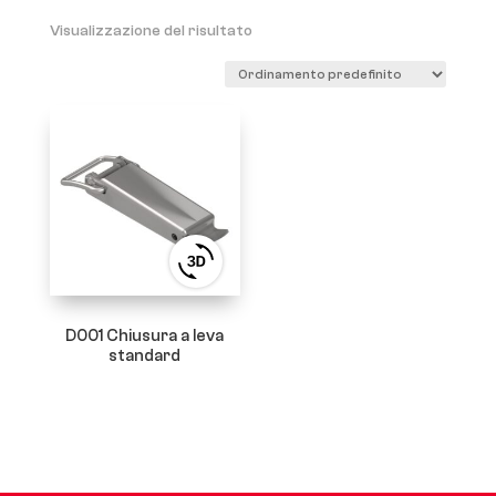
Visualizzazione del risultato
View
3D
product
viewer
D001 Chiusura a leva
standard