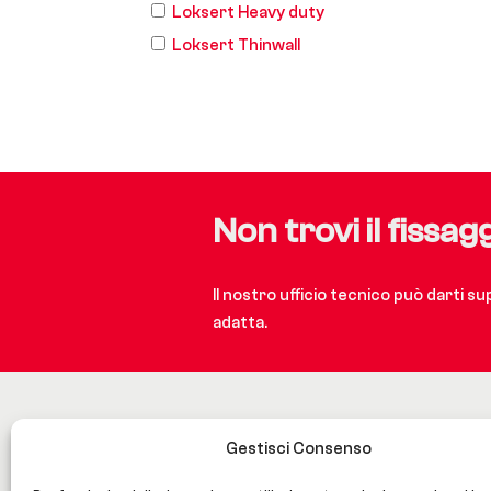
Loksert Heavy duty
Loksert Thinwall
Non trovi il fissag
Il nostro ufficio tecnico può darti s
adatta.
Gestisci Consenso