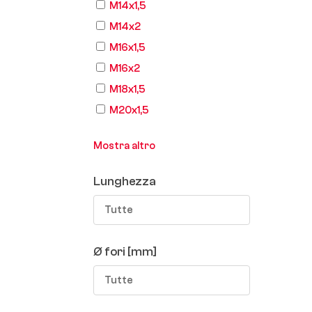
M14x1,5
M14x2
M16x1,5
M16x2
M18x1,5
M20x1,5
Mostra altro
Lunghezza
Tutte
Ø fori [mm]
Tutte