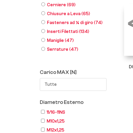
Cerniere
(69)
Chiusure a Leva
(65)
Fasteners ad ¼ di giro
(74)
Inserti Filettati
(134)
Maniglie
(47)
Serrature
(47)
D
Carico MAX [N]
Tutte
Diametro Esterno
11/16-11NS
M10x1,25
M12x1,25