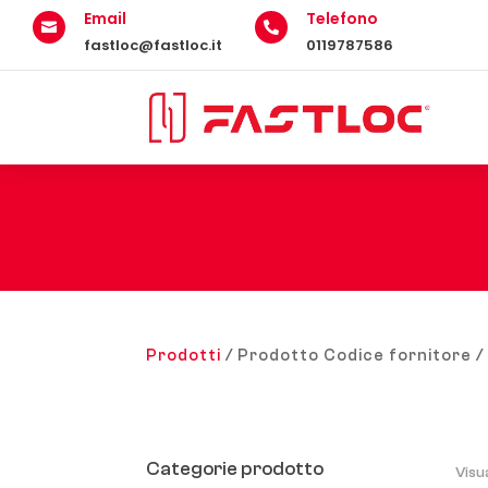
Email
Telefono


fastloc@fastloc.it
0119787586
Prodotti
/ Prodotto Codice fornitore /
Categorie prodotto
Visu