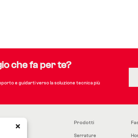
gio che fa per te?
upporto e guidarti verso la soluzione tecnica più
Prodotti
Fa
Serrature
Ho