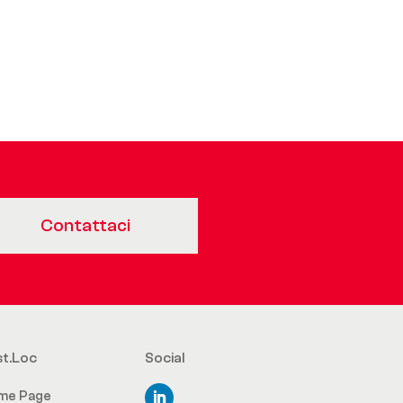
Contattaci
st.Loc
Social
me Page