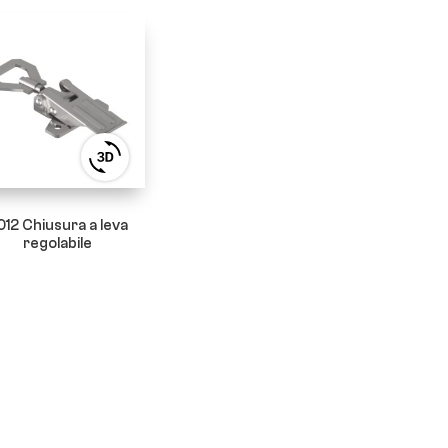
View
3D
product
viewer
012 Chiusura a leva
regolabile