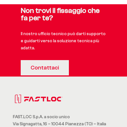
Non trovi il fissaggio che
fa per te?
Il nostro ufficio tecnico può darti supporto
e guidarti verso la soluzione tecnica più
adatta.
Contattaci
FAST.LOC S.p.A. a socio unico
Via Signagatta, 16 – 10044 Pianezza (TO) – Italia