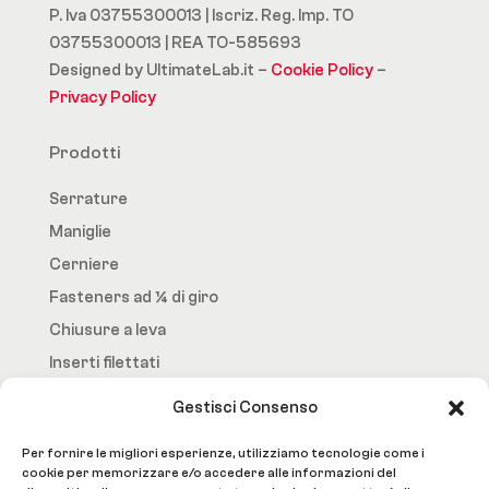
P. Iva 03755300013 | Iscriz. Reg. Imp. TO
03755300013 | REA TO-585693
Designed by UltimateLab.it –
Cookie Policy
–
Privacy Policy
Prodotti
Serrature
Maniglie
Cerniere
Fasteners ad ¼ di giro
Chiusure a leva
Inserti filettati
Gestisci Consenso
Fast.Loc
Per fornire le migliori esperienze, utilizziamo tecnologie come i
Home Page
cookie per memorizzare e/o accedere alle informazioni del