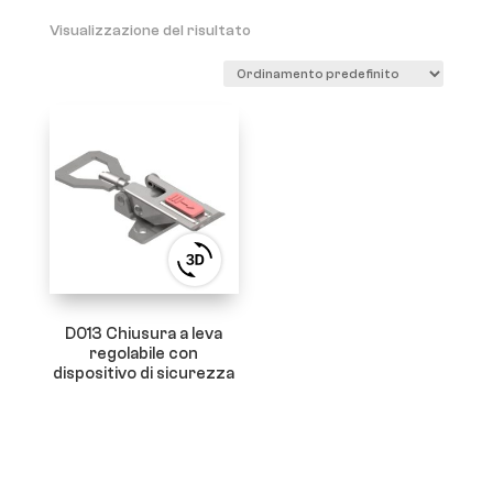
Visualizzazione del risultato
View
3D
product
viewer
D013 Chiusura a leva
regolabile con
dispositivo di sicurezza