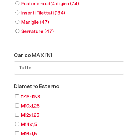
Fasteners ad ¼ di giro
(74)
Inserti Filettati
(134)
Maniglie
(47)
Serrature
(47)
Carico MAX [N]
Tutte
Diametro Esterno
11/16-11NS
M10x1,25
M12x1,25
M14x1,5
M16x1,5