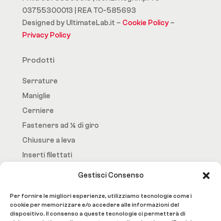
03755300013 | REA TO-585693
Designed by UltimateLab.it –
Cookie Policy
–
Privacy Policy
Prodotti
Serrature
Maniglie
Cerniere
Fasteners ad ¼ di giro
Chiusure a leva
Inserti filettati
Gestisci Consenso
Fast.Loc
Per fornire le migliori esperienze, utilizziamo tecnologie come i
Home Page
cookie per memorizzare e/o accedere alle informazioni del
dispositivo. Il consenso a queste tecnologie ci permetterà di
Azienda