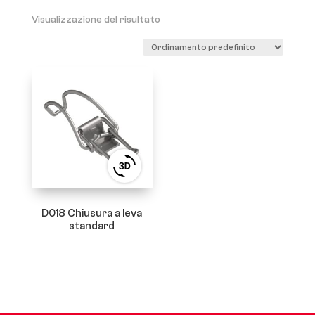
Visualizzazione del risultato
View
3D
product
viewer
D018 Chiusura a leva
standard