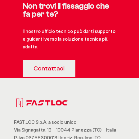
Non trovi il fissaggio che
fa per te?
Il nostro ufficio tecnico può darti supporto
e guidarti verso la soluzione tecnica più
adatta.
Contattaci
FAST.LOC S.p.A. a socio unico
Via Signagatta, 16 – 10044 Pianezza (TO) – Italia
P. Iva 03755300013 | Iscriz. Reg. Imp. TO