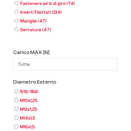
Fasteners ad ¼ di giro
(74)
Inserti Filettati
(134)
Maniglie
(47)
Serrature
(47)
Carico MAX [N]
Tutte
Diametro Esterno
11/16-11NS
M10x1,25
M12x1,25
M14x1,5
M16x1,5