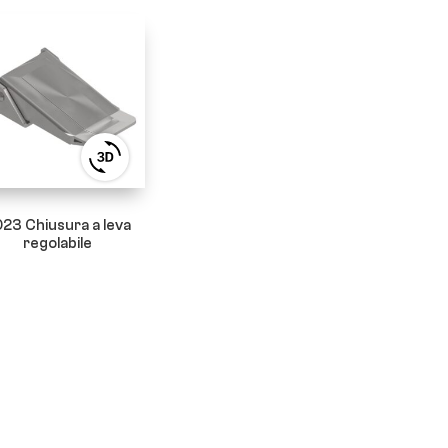
View
3D
product
viewer
23 Chiusura a leva
regolabile