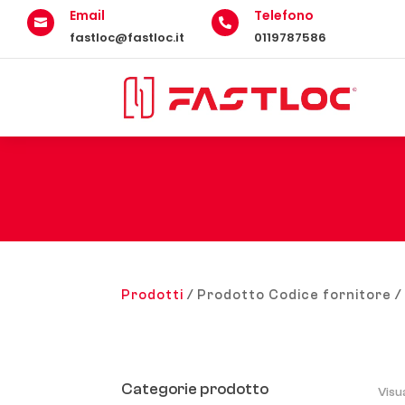
Email
Telefono


fastloc@fastloc.it
0119787586
Prodotti
/ Prodotto Codice fornitore / 
Categorie prodotto
Visu