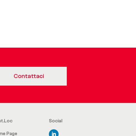
Contattaci
st.Loc
Social
me Page