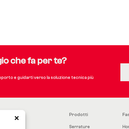
gio che fa per te?
upporto e guidarti verso la soluzione tecnica più
Prodotti
Fa
Serrature
Ho