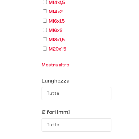
M14x1,5
M14x2
M16x1,5
M16x2
M18x1,5
M20x1,5
Mostra altro
Lunghezza
Tutte
Ø fori [mm]
Tutte