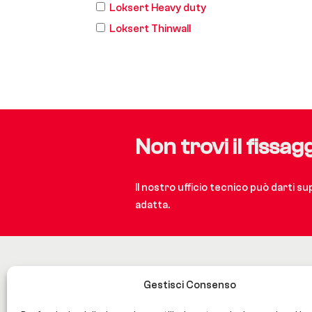
Loksert Heavy duty
Loksert Thinwall
Non trovi il fissag
Il nostro ufficio tecnico può darti s
adatta.
Gestisci Consenso