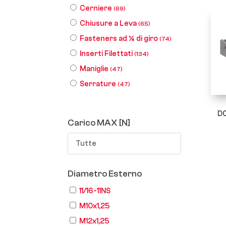
Cerniere
(69)
Chiusure a Leva
(65)
Fasteners ad ¼ di giro
(74)
Inserti Filettati
(134)
Maniglie
(47)
Serrature
(47)
D0
Carico MAX [N]
Tutte
Diametro Esterno
11/16-11NS
M10x1,25
M12x1,25