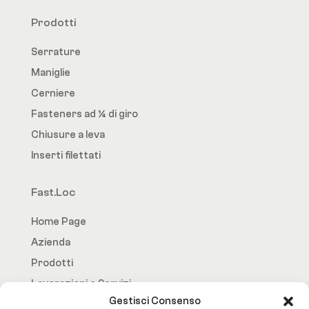
Prodotti
Serrature
Maniglie
Cerniere
Fasteners ad ¼ di giro
Chiusure a leva
Inserti filettati
Fast.Loc
Home Page
Azienda
Prodotti
Lavorazioni e Servizi
Gestisci Consenso
Contatti