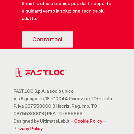
Il nostro ufficio tecnico può darti supporto
e guidarti verso la soluzione tecnica più
adatta.
Contattaci
FAST.LOC S.p.A. a socio unico
Via Signagatta, 16 – 10044 Pianezza (TO) – Italia
P. Iva 03755300013 | Iscriz. Reg. Imp. TO
03755300013 | REA TO-585693
Designed by UltimateLab.it –
Cookie Policy
–
Privacy Policy