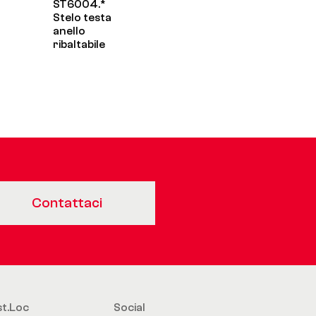
ST6004.*
Stelo testa
anello
ribaltabile
Contattaci
st.Loc
Social