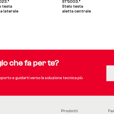
023.*
ST5003.*
o testa
Stelo testa
ta laterale
aletta centrale
gio che fa per te?
upporto e guidarti verso la soluzione tecnica più
Prodotti
Fa