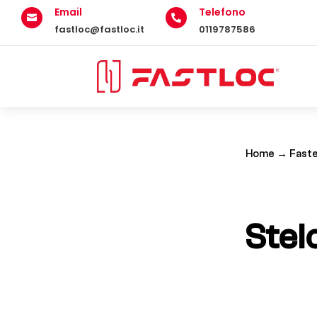
Email
Telefono


fastloc@fastloc.it
0119787586
Home
→
Faste
Stelo