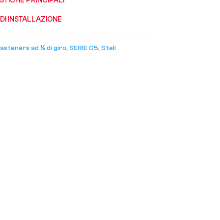
STICHE PRINCIPALI
 DI INSTALLAZIONE
asteners ad ¼ di giro
,
SERIE 05
,
Steli