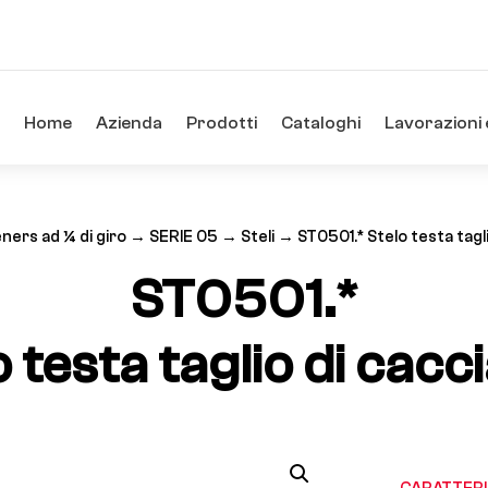
Home
Azienda
Prodotti
Cataloghi
Lavorazioni 
ners ad ¼ di giro
→
SERIE 05
→
Steli
→ ST0501.* Stelo testa tagli
ST0501.*
 testa taglio di cacc