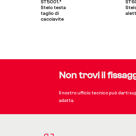
ST5001.*
ST6
Stelo testa
Stel
taglio di
alet
cacciavite
Non trovi il fissag
Il nostro ufficio tecnico può darti s
adatta.