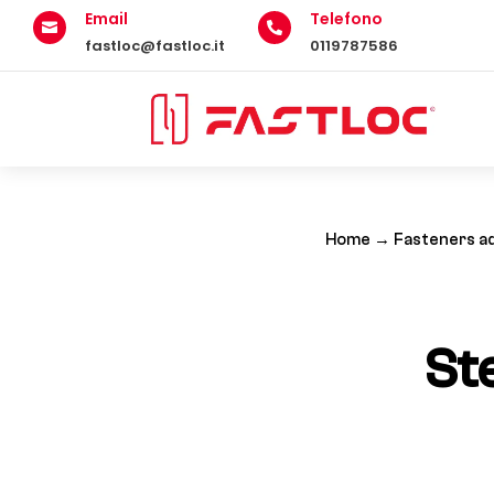
Email
Telefono


fastloc@fastloc.it
0119787586
Home
→
Fasteners ad
St