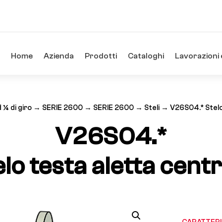
Home
Azienda
Prodotti
Cataloghi
Lavorazioni 
 ¼ di giro
→
SERIE 2600
→
SERIE 2600
→
Steli
→ V26S04.* Stelo 
V26S04.*
elo testa aletta centr