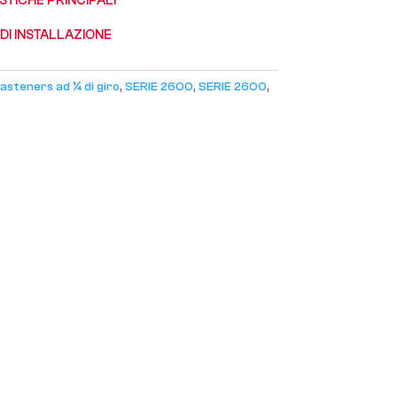
STICHE PRINCIPALI
 DI INSTALLAZIONE
asteners ad ¼ di giro
,
SERIE 2600
,
SERIE 2600
,