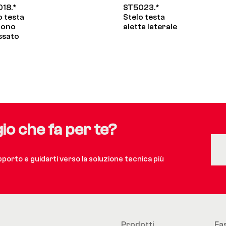
18.*
ST5023.*
o testa
Stelo testa
gono
aletta laterale
ssato
gio che fa per te?
upporto e guidarti verso la soluzione tecnica più
Prodotti
Fa