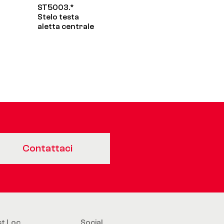
ST5003.*
Stelo testa
aletta centrale
Contattaci
st.Loc
Social