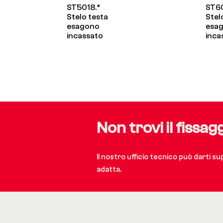
ST5018.*
ST60
Stelo testa
Stel
esagono
esa
incassato
inca
Non trovi il fissag
Il nostro ufficio tecnico può darti s
adatta.