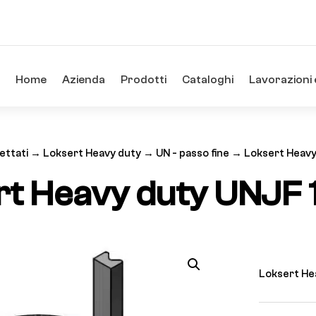
Home
Azienda
Prodotti
Cataloghi
Lavorazioni 
lettati
→
Loksert Heavy duty
→
UN - passo fine
→ Loksert Heavy
rt Heavy duty UNJF 
Loksert Hea