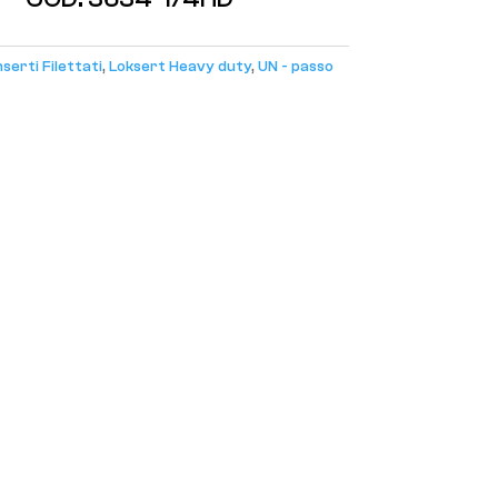
nserti Filettati
,
Loksert Heavy duty
,
UN - passo