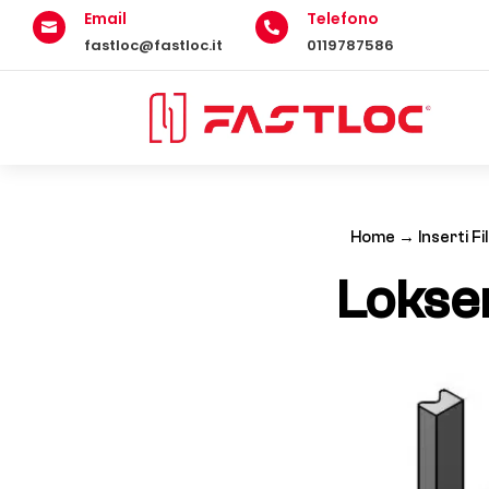
Email
Telefono


fastloc@fastloc.it
0119787586
Home
→
Inserti Fi
Lokse