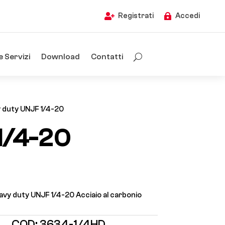
Registrati
Accedi


e Servizi
Download
Contatti
 duty UNJF 1/4-20
1/4-20
vy duty UNJF 1/4-20 Acciaio al carbonio
COD:
3634-1/4HD