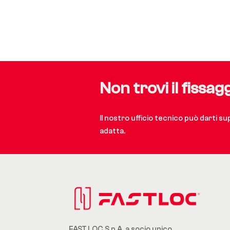
Non trovi il fissag
Il nostro ufficio tecnico può darti s
adatta.
FAST.LOC S.p.A. a socio unico