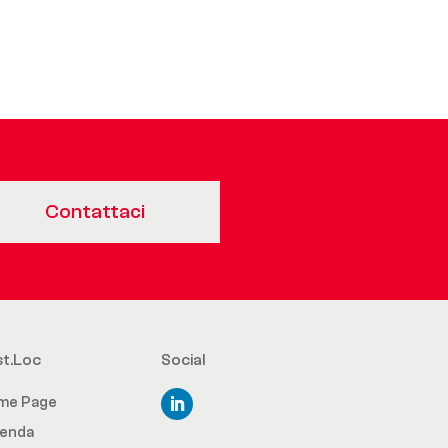
Contattaci
st.Loc
Social
me Page
ienda