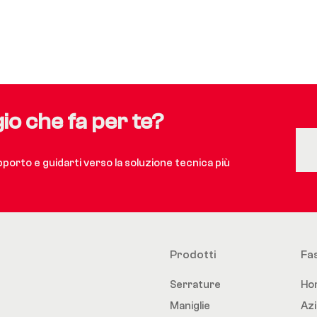
gio che fa per te?
upporto e guidarti verso la soluzione tecnica più
Prodotti
Fa
Serrature
Ho
Maniglie
Az