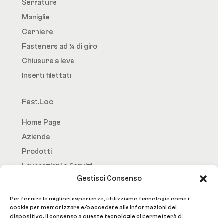
Serrature
Maniglie
Cerniere
Fasteners ad ¼ di giro
Chiusure a leva
Inserti filettati
Fast.Loc
Home Page
Azienda
Prodotti
Lavorazioni e Servizi
Gestisci Consenso
Contatti
Per fornire le migliori esperienze, utilizziamo tecnologie come i
Social
cookie per memorizzare e/o accedere alle informazioni del
dispositivo. Il consenso a queste tecnologie ci permetterà di