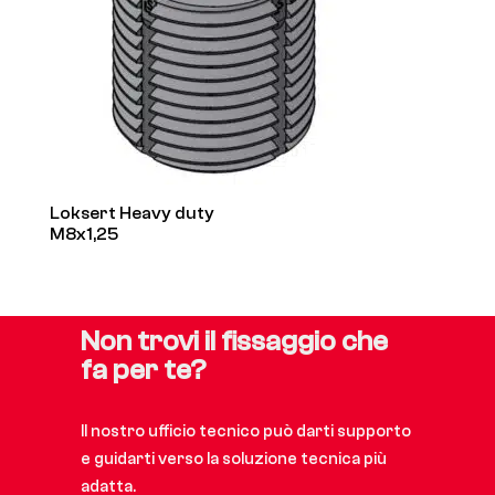
Loksert Heavy duty
M8x1,25
Non trovi il fissaggio che
fa per te?
Il nostro ufficio tecnico può darti supporto
e guidarti verso la soluzione tecnica più
adatta.