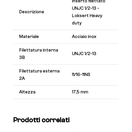
Inserto filettato
UNJC 1/2-13 -
Descrizione
Loksert Heavy
duty
Materiale
Acciaio inox
Filettatura interna
UNJC 1/2-13
3B
Filettatura esterna
11/16-11NS
2A
Altezza
17,5 mm
Prodotti correlati