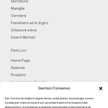
Serrature
Maniglie
Cerniere
Fasteners ad ¼ di giro
Chiusure a leva
Inserti filettati
Fast.Loc
Home Page
Azienda
Prodotti
Lavorazioni e Servizi
Gestisci Consenso
Contatti
Per fornire le migliori esperienze, utilizziamo tecnologie come i
Social
cookie per memorizzare e/o accedere alle informazioni del
dispositivo. Il consenso a queste tecnologie ci permetterà di