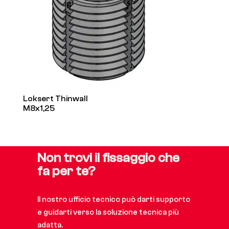
Loksert Thinwall
M8x1,25
Non trovi il fissaggio che
fa per te?
Il nostro ufficio tecnico può darti supporto
e guidarti verso la soluzione tecnica più
adatta.