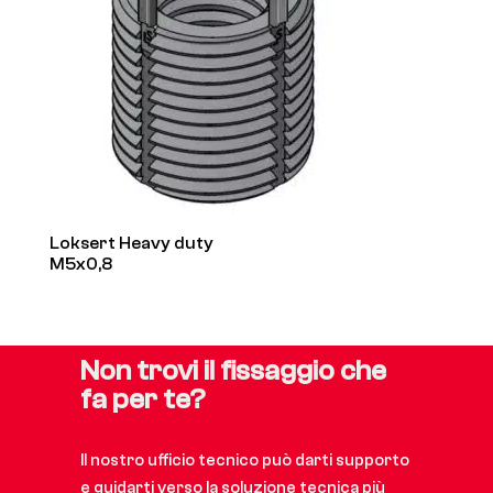
Loksert Heavy duty
M5x0,8
Non trovi il fissaggio che
fa per te?
Il nostro ufficio tecnico può darti supporto
e guidarti verso la soluzione tecnica più