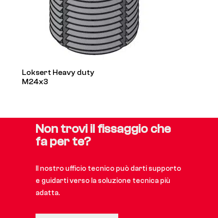
Loksert Heavy duty
M24x3
Non trovi il fissaggio che
fa per te?
Il nostro ufficio tecnico può darti supporto
e guidarti verso la soluzione tecnica più
adatta.