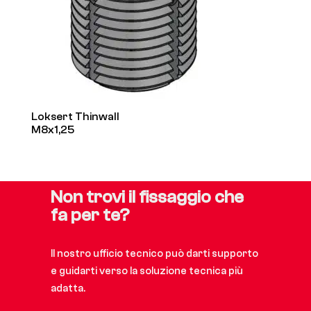
Loksert Thinwall
M8x1,25
Non trovi il fissaggio che
fa per te?
Il nostro ufficio tecnico può darti supporto
e guidarti verso la soluzione tecnica più
adatta.