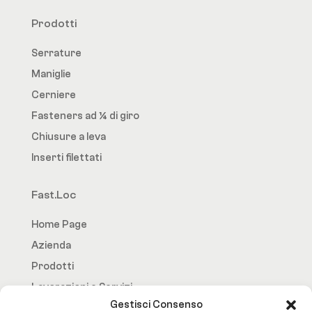
Prodotti
Serrature
Maniglie
Cerniere
Fasteners ad ¼ di giro
Chiusure a leva
Inserti filettati
Fast.Loc
Home Page
Azienda
Prodotti
Lavorazioni e Servizi
Gestisci Consenso
Contatti