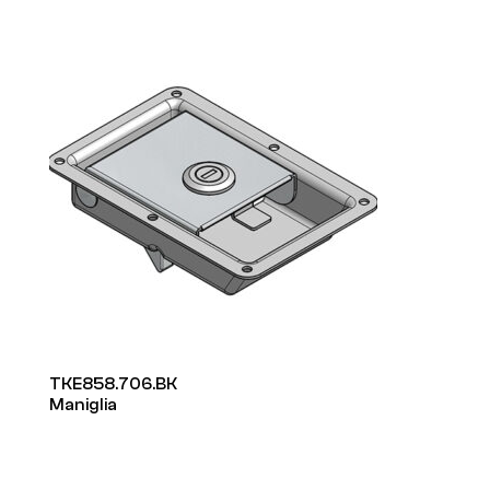
TKE858.706.BK
Maniglia