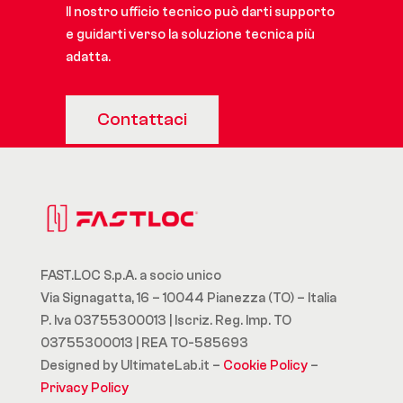
Il nostro ufficio tecnico può darti supporto
e guidarti verso la soluzione tecnica più
adatta.
Contattaci
FAST.LOC S.p.A. a socio unico
Via Signagatta, 16 – 10044 Pianezza (TO) – Italia
P. Iva 03755300013 | Iscriz. Reg. Imp. TO
03755300013 | REA TO-585693
Designed by UltimateLab.it –
Cookie Policy
–
Privacy Policy