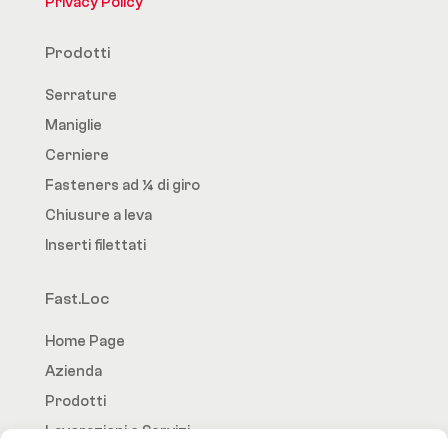
Privacy Policy
Prodotti
Serrature
Maniglie
Cerniere
Fasteners ad ¼ di giro
Chiusure a leva
Inserti filettati
Fast.Loc
Home Page
Azienda
Prodotti
Lavorazioni e Servizi