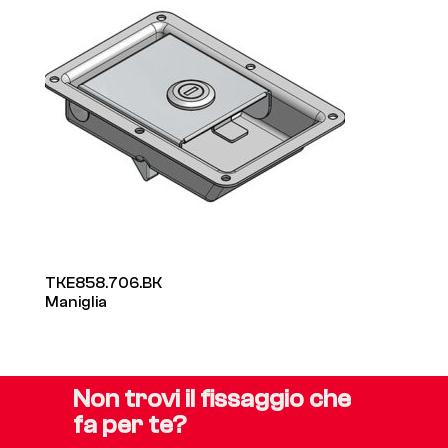
TKE858.706.BK
Maniglia
Non trovi il fissaggio che
fa per te?