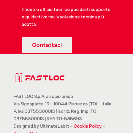
Il nostro ufficio tecnico può darti supporto
e guidarti verso la soluzione tecnica più
adatta.
Contattaci
FAST.LOC S.p.A. a socio unico
Via Signagatta, 16 – 10044 Pianezza (TO) – Italia
P. Iva 03755300013 | Iscriz. Reg. Imp. TO
03755300013 | REA TO-585693
Designed by UltimateLab.it –
Cookie Policy
–