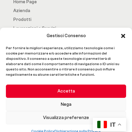
Home Page
Azienda
Prodotti
Lavorazioni e Servizi
Gestisci Consenso
Contatti
Per fornire le migliori esperienze, utilizziamo tecnologie come i
Social
cookie per memorizzare e/o accedere alle informazioni del
dispositivo. Il consenso a queste tecnologie ci permetterà di
elaborare dati come il comportamento di navigazione o ID unici su
questo sito. Non acconsentire o ritirare il consenso può influire
negativamente su alcune caratteristiche e funzioni.
Array

Accetta
(

    [0] => description

Nega
    [1] => ywtm-dati-tecnici-459902

    [2] => ywtm-accessori-459904

Visualizza preferenze
    [3] => ywtm-documentazione-459903

IT
Cookie Policy
Dichiarazione sulla Privacy