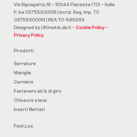
Via Signagatta, 16 – 10044 Pianezza (TO) – Italia
P. Iva 03755300013 | Iscriz. Reg. Imp. TO
03755300013 | REA TO-585693
Designed by UltimateLab.it –
Cookie Policy
–
Privacy Policy
Prodotti
Serrature
Maniglie
Cerniere
Fasteners ad ¼ di giro
Chiusure a leva
Inserti filettati
Fast.Loc