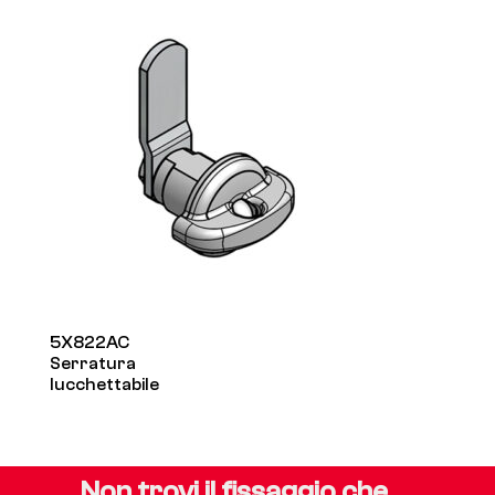
5X822AC
Serratura
lucchettabile
Non trovi il fissaggio che