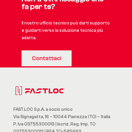
fa per te?
Il nostro ufficio tecnico può darti supporto
e guidarti verso la soluzione tecnica più
adatta.
Contattaci
FAST.LOC S.p.A. a socio unico
Via Signagatta, 16 – 10044 Pianezza (TO) – Italia
P. Iva 03755300013 | Iscriz. Reg. Imp. TO
03755300013 | REA TO-585693