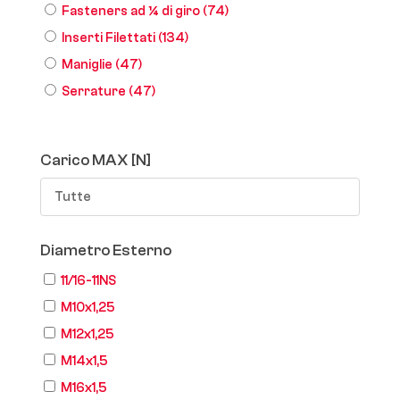
Fasteners ad ¼ di giro
(74)
Inserti Filettati
(134)
Maniglie
(47)
Serrature
(47)
Carico MAX [N]
Tutte
Diametro Esterno
11/16-11NS
M10x1,25
M12x1,25
M14x1,5
M16x1,5