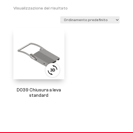
Visualizzazione del risultato
View
3D
product
viewer
D039 Chiusura a leva
standard