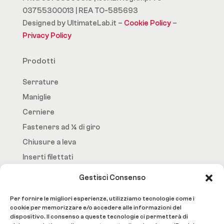
03755300013 | REA TO-585693
Designed by UltimateLab.it –
Cookie Policy
–
Privacy Policy
Prodotti
Serrature
Maniglie
Cerniere
Fasteners ad ¼ di giro
Chiusure a leva
Inserti filettati
Gestisci Consenso
Fast.Loc
Per fornire le migliori esperienze, utilizziamo tecnologie come i
Home Page
cookie per memorizzare e/o accedere alle informazioni del
dispositivo. Il consenso a queste tecnologie ci permetterà di
Azienda