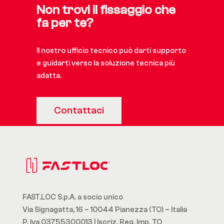
Non trovi il fissaggio che
fa per te?
Il nostro ufficio tecnico può darti supporto
e guidarti verso la soluzione tecnica più
adatta.
Contattaci
FAST.LOC S.p.A. a socio unico
Via Signagatta, 16 – 10044 Pianezza (TO) – Italia
P. Iva 03755300013 | Iscriz. Reg. Imp. TO