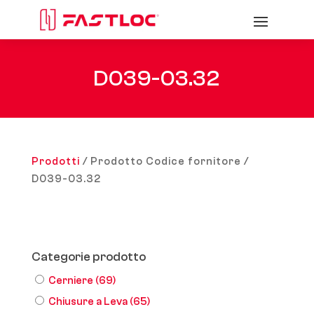
D039-03.32
Prodotti
/ Prodotto Codice fornitore /
D039-03.32
Categorie prodotto
Cerniere
(69)
Chiusure a Leva
(65)