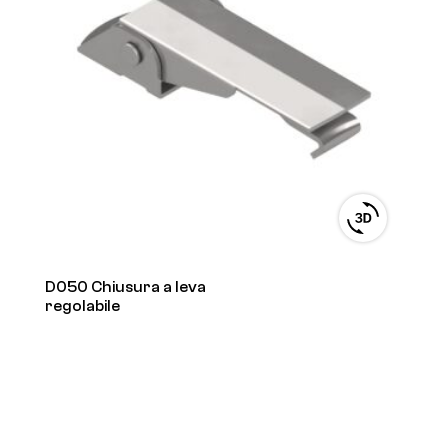
View
3D
product
viewer
D050 Chiusura a leva
regolabile