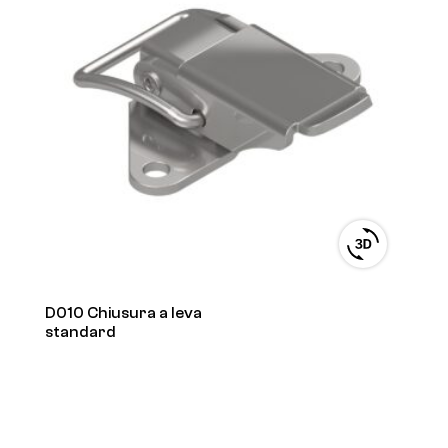
View
3D
product
viewer
D010 Chiusura a leva
standard