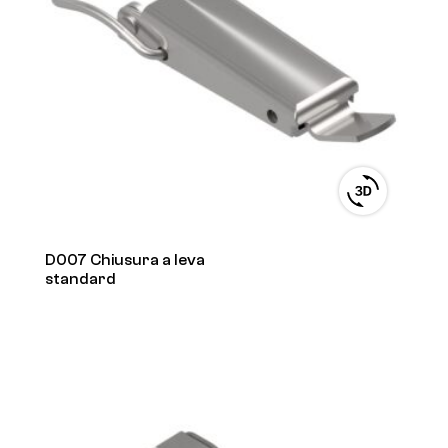
View
3D
product
viewer
D007 Chiusura a leva
standard