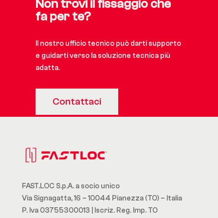
Non trovi il fissaggio che
fa per te?
Il nostro ufficio tecnico può darti supporto
e guidarti verso la soluzione tecnica più
adatta.
Contattaci
FAST.LOC S.p.A. a socio unico
Via Signagatta, 16 – 10044 Pianezza (TO) – Italia
P. Iva 03755300013 | Iscriz. Reg. Imp. TO