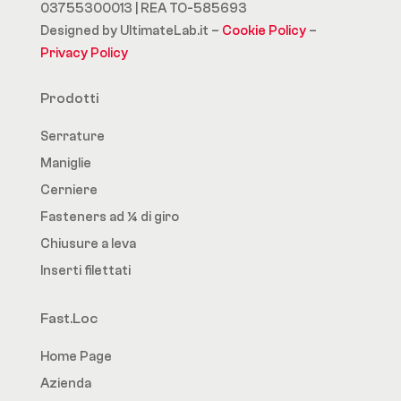
03755300013 | REA TO-585693
Designed by UltimateLab.it –
Cookie Policy
–
Privacy Policy
Prodotti
Serrature
Maniglie
Cerniere
Fasteners ad ¼ di giro
Chiusure a leva
Inserti filettati
Fast.Loc
Home Page
Azienda