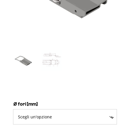
Ø fori [mm]