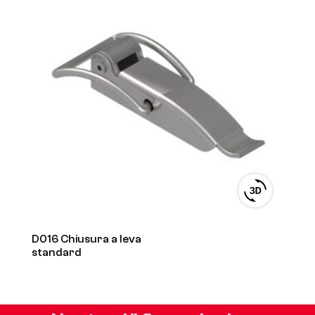
View
3D
product
viewer
D016 Chiusura a leva
standard