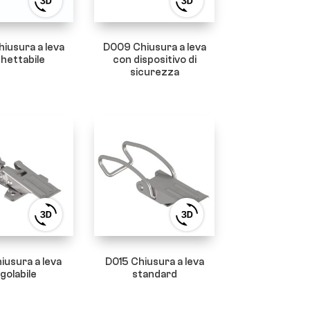
View
View
3D
3D
product
product
viewer
viewer
iusura a leva
D009 Chiusura a leva
chettabile
con dispositivo di
sicurezza
View
View
3D
3D
product
product
viewer
viewer
iusura a leva
D015 Chiusura a leva
golabile
standard