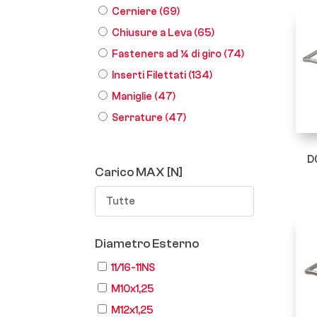
Cerniere
(69)
Chiusure a Leva
(65)
Fasteners ad ¼ di giro
(74)
Inserti Filettati
(134)
Maniglie
(47)
Serrature
(47)
D
Carico MAX [N]
Tutte
Diametro Esterno
11/16-11NS
M10x1,25
M12x1,25