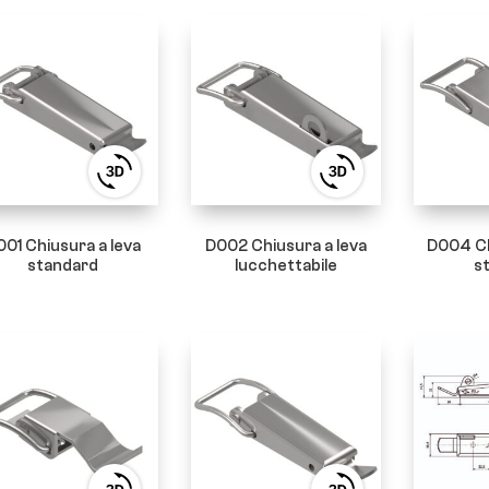
View
View
3D
3D
product
product
viewer
viewer
001 Chiusura a leva
D002 Chiusura a leva
D004 Ch
standard
lucchettabile
s