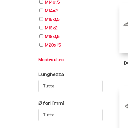
M14x1,5
M14x2
M16x1,5
M16x2
M18x1,5
M20x1,5
Mostra altro
D
Lunghezza
Tutte
Ø fori [mm]
Tutte