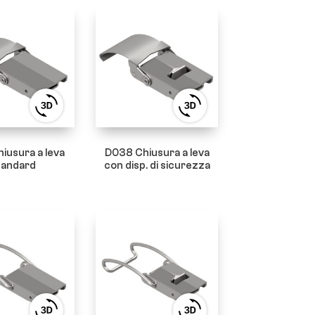
View
View
3D
3D
product
product
viewer
viewer
iusura a leva
D038 Chiusura a leva
tandard
con disp. di sicurezza
View
View