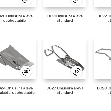
View
View
3D
3D
product
product
viewer
viewer
20 Chiusura a leva
D021 Chiusura a leva
D022 Ch
lucchettabile
standard
s
View
View
3D
3D
product
product
viewer
viewer
24 Chiusura a leva
D027 Chiusura a leva
D028 Ch
olabile lucchettabile
standard
s