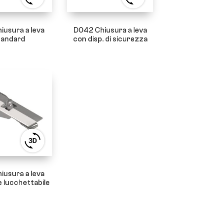
3D
3D
product
product
viewer
viewer
iusura a leva
D042 Chiusura a leva
tandard
con disp. di sicurezza
View
3D
product
viewer
iusura a leva
e lucchettabile