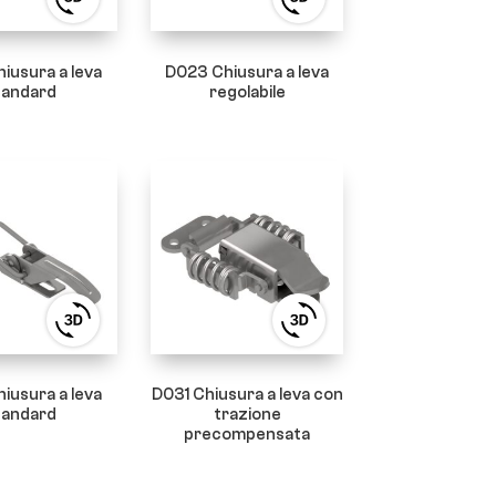
View
View
3D
3D
product
product
viewer
viewer
iusura a leva
D023 Chiusura a leva
tandard
regolabile
View
View
3D
3D
product
product
viewer
viewer
iusura a leva
D031 Chiusura a leva con
tandard
trazione
precompensata