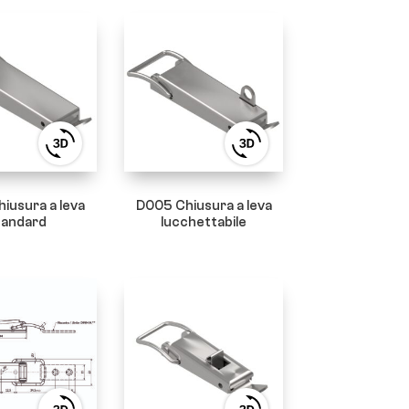
View
View
3D
3D
product
product
viewer
viewer
iusura a leva
D005 Chiusura a leva
tandard
lucchettabile