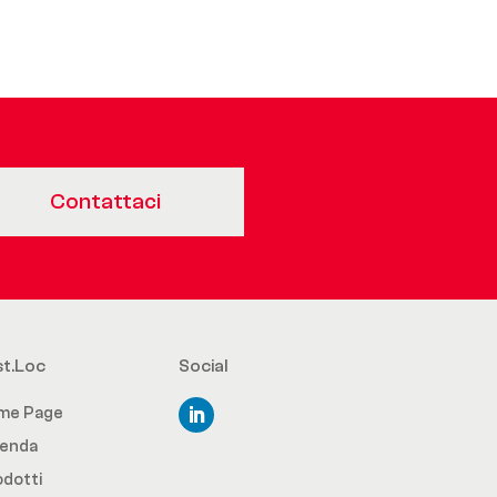
Contattaci
st.Loc
Social
me Page
ienda
dotti