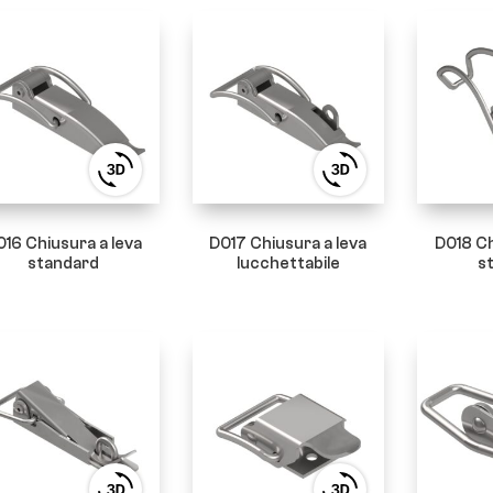
View
View
3D
3D
product
product
viewer
viewer
016 Chiusura a leva
D017 Chiusura a leva
D018 Ch
standard
lucchettabile
s