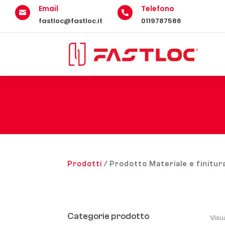
Email
Telefono


fastloc@fastloc.it
0119787586
Prodotti
/ Prodotto Materiale e finitur
Categorie prodotto
Visu