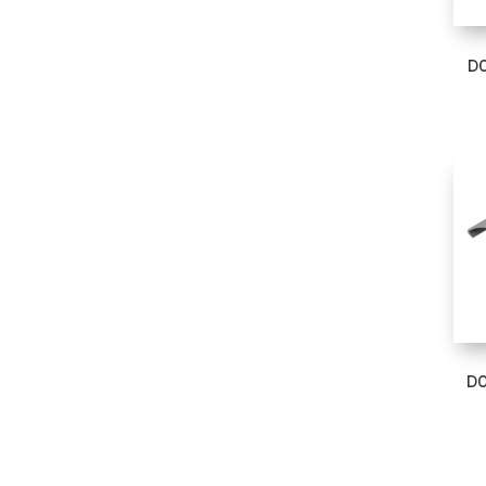
D0
D0