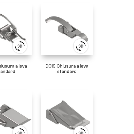
View
View
3D
3D
product
product
viewer
viewer
iusura a leva
D019 Chiusura a leva
tandard
standard