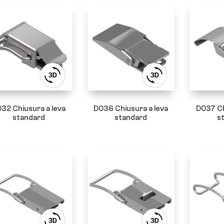
View
View
3D
3D
product
product
viewer
viewer
32 Chiusura a leva
D036 Chiusura a leva
D037 Ch
standard
standard
s
View
View