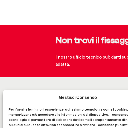
Non trovi il fissag
Il nostro ufficio tecnico può darti s
adatta.
Gestisci Consenso
Per fornire le migliori esperienze, utilizziamo tecnologie come i cookie 
memorizzare e/o accedere alle informazioni del dispositivo. Il consens
FAST.LOC S.p.A. a socio unico
tecnologie ci permetterà di elaborare dati come il comportamento di 
o ID unici su questo sito. Non acconsentire o ritirare il consenso può infl
Via Signagatta, 16 – 10044 Pianezza (TO) – Ita