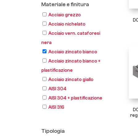
Materiale e finitura
Acciaio grezzo
D0
Acciaio nichelato
Acciaio vern. cataforesi
nera
Acciaio zincato bianco
Acciaio zincato bianco +
plastificazione
Acciaio zincato giallo
AISI 304
AISI 304 + plastificazione
AISI 316
D0
reg
Tipologia