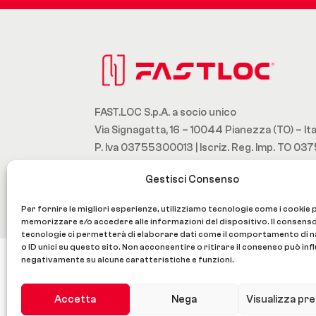
FAST.LOC S.p.A. a socio unico
Via Signagatta, 16 – 10044 Pianezza (TO) – Ita
P. Iva 03755300013 | Iscriz. Reg. Imp. TO 
Designed by UltimateLab.it –
Cookie Policy
–
Gestisci Consenso
Per fornire le migliori esperienze, utilizziamo tecnologie come i cookie 
memorizzare e/o accedere alle informazioni del dispositivo. Il consens
tecnologie ci permetterà di elaborare dati come il comportamento di 
o ID unici su questo sito. Non acconsentire o ritirare il consenso può infl
negativamente su alcune caratteristiche e funzioni.
Accetta
Nega
Visualizza pr