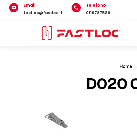
Email
Telefono


fastloc@fastloc.it
0119787586
Home
D020 Ch