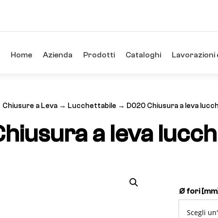
Home
Azienda
Prodotti
Cataloghi
Lavorazioni 
→
Chiusure a Leva
→
Lucchettabile
→ D020 Chiusura a leva lucch
iusura a leva lucch
Ø fori [mm