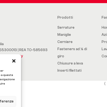
Prodotti
Fa
Serrature
Ho
Maniglie
Az
Cerniere
Pro
lia
Fasteners ad ¼ di
Lav
03755300013 | REA TO-585693
Privacy Policy
giro
Con
Chiusure a leva
Inserti filettati
per
o a queste
A
navigazione
(

uire
 
 
eferenze
 