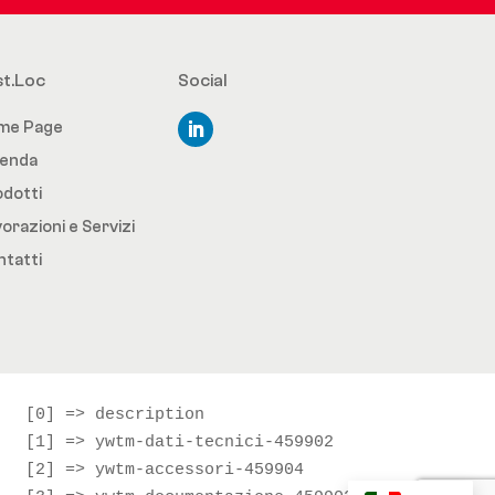
st.Loc
Social
me Page
ienda
dotti
orazioni e Servizi
tatti
rray

   [0] => description

   [1] => ywtm-dati-tecnici-459902

   [2] => ywtm-accessori-459904
