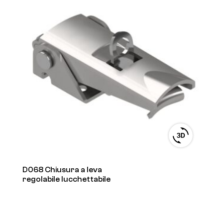
View
3D
product
viewer
D068 Chiusura a leva
regolabile lucchettabile