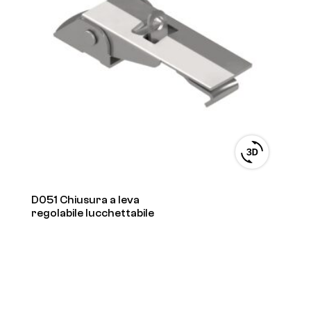
View
3D
product
viewer
D051 Chiusura a leva
regolabile lucchettabile