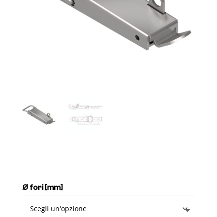
Ø fori [mm]