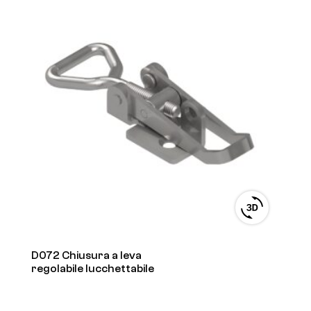
View
3D
product
viewer
D072 Chiusura a leva
regolabile lucchettabile