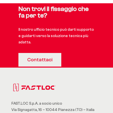
Non trovi il fissaggio che
fa per te?
Il nostro ufficio tecnico può darti supporto
e guidarti verso la soluzione tecnica più
adatta.
Contattaci
FAST.LOC S.p.A. a socio unico
Via Signagatta, 16 – 10044 Pianezza (TO) – Italia