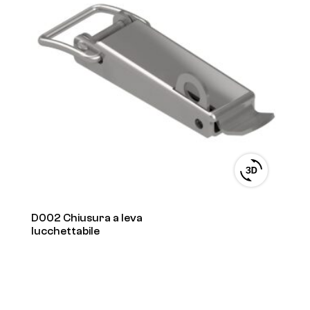
View
3D
product
viewer
D002 Chiusura a leva
lucchettabile