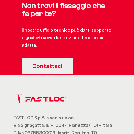
Non trovi il fissaggio che
fa per te?
Il nostro ufficio tecnico può darti supporto
e guidarti verso la soluzione tecnica più
adatta.
Contattaci
FAST.LOC S.p.A. a socio unico
Via Signagatta, 16 – 10044 Pianezza (TO) – Italia
P. Iva 03755300013 | Iscriz. Reg. Imp. TO