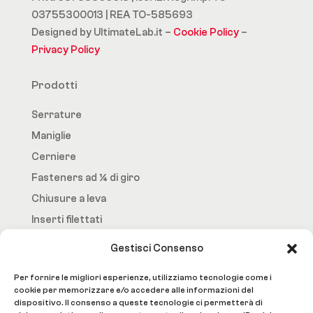
03755300013 | REA TO-585693
Designed by UltimateLab.it –
Cookie Policy
–
Privacy Policy
Prodotti
Serrature
Maniglie
Cerniere
Fasteners ad ¼ di giro
Chiusure a leva
Inserti filettati
Gestisci Consenso
Fast.Loc
Per fornire le migliori esperienze, utilizziamo tecnologie come i
Home Page
cookie per memorizzare e/o accedere alle informazioni del
dispositivo. Il consenso a queste tecnologie ci permetterà di
Azienda