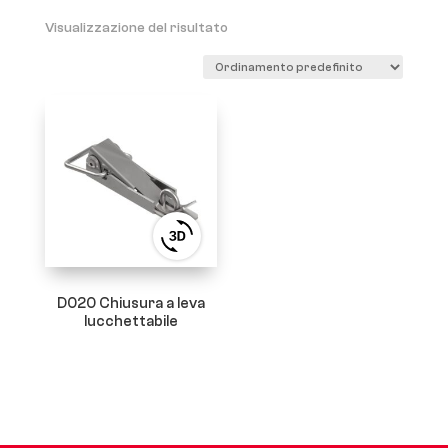
Visualizzazione del risultato
View
3D
product
viewer
D020 Chiusura a leva
lucchettabile