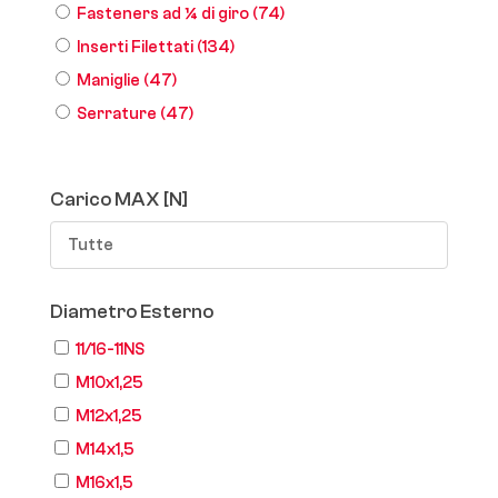
Fasteners ad ¼ di giro
(74)
Inserti Filettati
(134)
Maniglie
(47)
Serrature
(47)
Carico MAX [N]
Tutte
Diametro Esterno
11/16-11NS
M10x1,25
M12x1,25
M14x1,5
M16x1,5